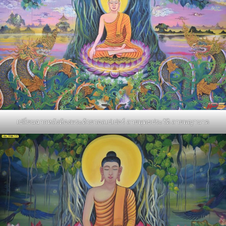
เปลี่ยนฉากหลังห้องพระด้วยวอลเปเปอร์ ลายพุทธประวัติ ลายพญานาค