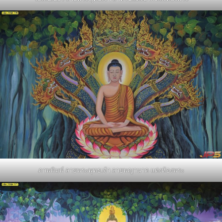
ภาพพิมพ์ ลายพระพุทธเจ้า ลายพญานาค แต่งห้องพระ