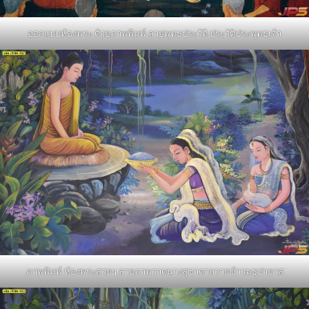
ออกแบบห้องพระ ด้วยภาพพิมพ์ ลายพุทธประวัติ ประวัติประพุทธเจ้า
ภาพพิมพ์ ห้องพระสวยๆ ลายภาพวาดนางสุชาดาถวายข้าวมธุปายาส