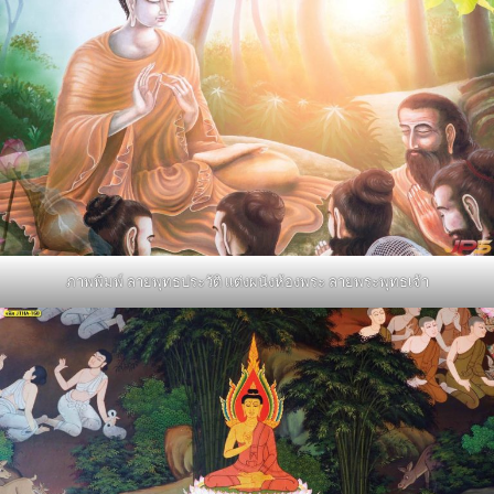
ภาพพิมพ์ ลายพุทธประวัติ แต่งผนังห้องพระ ลายพระพุทธเจ้า