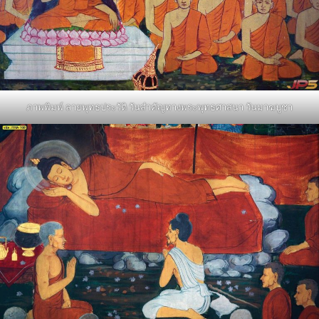
ภาพพิมพ์ ลายพุทธประวัติ วันสำคัญทางพระพุทธศาสนา วันมาฆบูชา