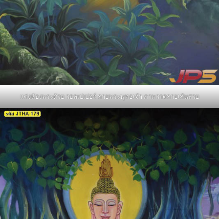
แต่งห้องพระด้วย วอลเปเปอร์ ลายพระพุทธเจ้า ภาพวาดลายเส้นสวย