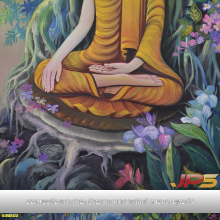
ออกแบบห้องพระสวยๆ ด้วยภาพวาดภาพพิมพ์ ลายพระพุทธเจ้า