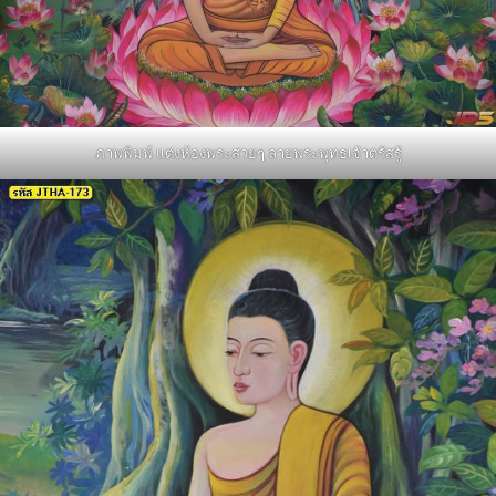
ภาพพิมพ์ แต่งห้องพระสวยๆ ลายพระพุทธเจ้าตรัสรู้