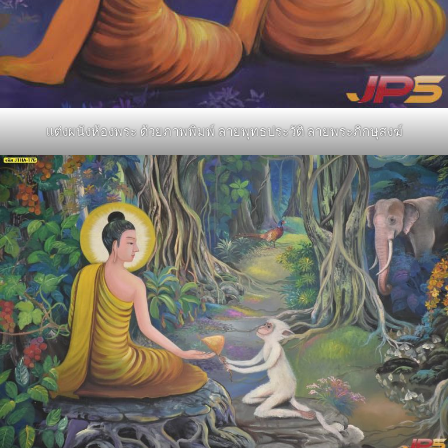
แต่งผนังห้องพระ ด้วยภาพพิมพ์ ลายพุทธประวัติ ลายพระภิกษุสงฆ์