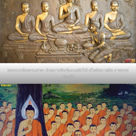
ออกแบบห้องพระสวยๆ ด้วยภาพพิมพ์แกะสลักไม้ สไตล์คลาสสิค ลายพุทธ
ประวัติ