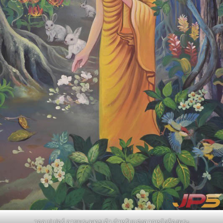
วอลเปเปอร์ ลายพระพุทธเจ้า สำหรับแต่งฉากหลังห้องพระ