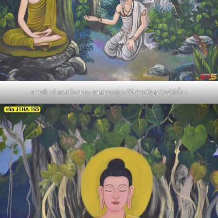
ภาพพิมพ์ แต่งห้องพระ ลายพุทธประวัติ ลายปัญจวัคคีย์ทั้ง 5