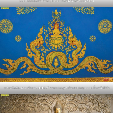
ออกแบบห้องพระสวยๆ ด้วยภาพพิมพ์ ลายพระพุทธเจ้า
แต่งผนังห้องพระ ด้วยวอลเปเปอร์ ลายพระพุทธเจ้า ลายพญานาค พื้นหลังสีฟ้า