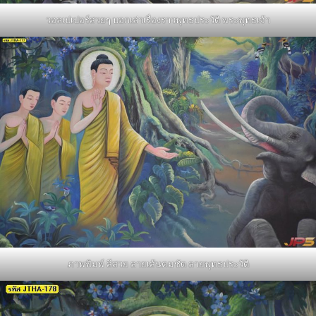
วอลเปเปอร์สวยๆ บอกเล่าเรื่องราวพุทธประวัติ พระพุทธเจ้า
ภาพพิมพ์ สีสวย ลายเส้นคมชัด ลายพุทธประวัติ