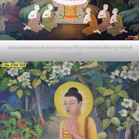
ออกแบบห้องพระสวยๆ ด้วยการบอกเล่าเรื่องราวพุทธประวัติ ผ่านภาพพิมพ์
ลายพระพุทธเจ้า