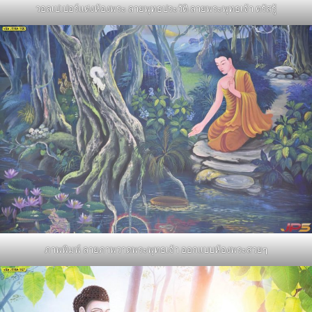
วอลเปเปอร์แต่งห้องพระ ลายพุทธประวัติ ลายพระพุทธเจ้า ตรัสรู้
ภาพพิมพ์ ลายภาพวาดพระพุทธเจ้า ออกแบบห้องพระสวยๆ