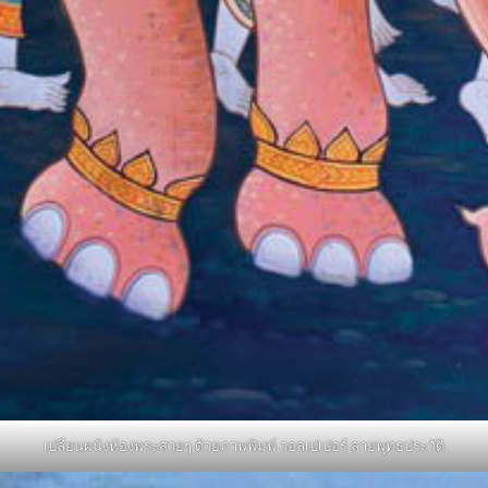
เปลี่ยนผนังห้องพระสวยๆ ด้วยภาพพิมพ์ วอลเปเปอร์ ลายพุทธประวัติ