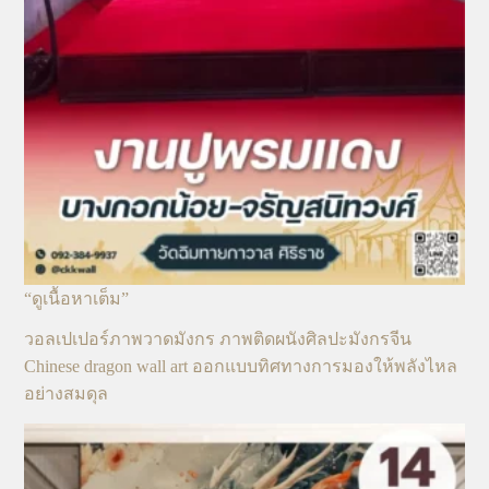
“ดูเนื้อหาเต็ม”
วอลเปเปอร์ภาพวาดมังกร ภาพติดผนังศิลปะมังกรจีน
Chinese dragon wall art ออกแบบทิศทางการมองให้พลังไหล
อย่างสมดุล