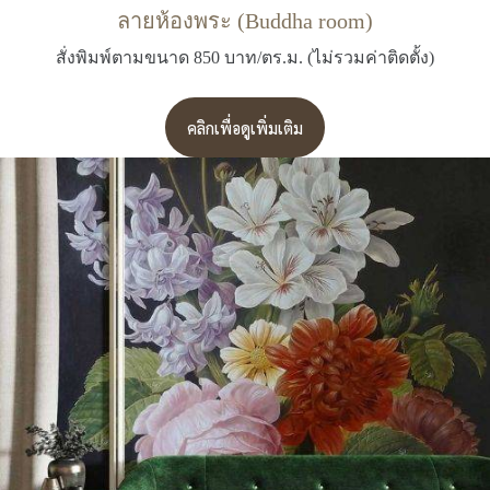
ลายห้องพระ (Buddha room)
สั่งพิมพ์ตามขนาด 850 บาท/ตร.ม. (ไม่รวมค่าติดตั้ง)
คลิกเพื่อดูเพิ่มเติม