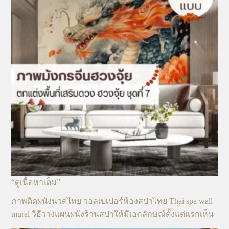
“ดูเนื้อหาเต็ม”
ภาพติดผนังนวดไทย วอลเปเปอร์ห้องสปาไทย Thai spa wall
mural วิธีวางแผนผนังร้านสปาให้มีเอกลักษณ์ตั้งแต่แรกเห็น