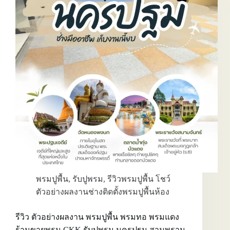
ขาย
พรม
ปู
พื้น
พรม
ทอ
รับ
ปู
พรม
นนทบุรี
บางใหญ่
บางบัวทอง
ปากเกร็ด
พรมปูพื้น
,
รับปูพรม
,
รีวิวพรมปูพื้น โชว์
ตัวอย่างผลงานช่างติดตั้งพรมปูพื้นห้อง
รีวิว ตัวอย่างผลงาน พรมปูพื้น พรมทอ พรมแดง
ร้านขายพรม CKK รับปูพรม นครปฐม สามพราน