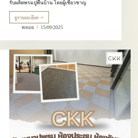
คุ้ม
รับผลิตพรมปูพื้นบ้าน โดยผู้เชี่ยวชาญ
ค่า
ดูรายละเอียด
ช่าง
ปู
พลอย
15/09/2025
พรม
บ้าน
CKK:
รับ
ติด
ตั้ง
พรม
ปู
พื้น
บ้าน
และ
รับ
ผลิต
พรม
ปู
พื้น
บ้าน
โดย
ผู้