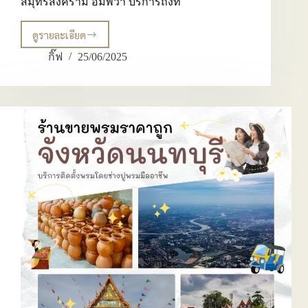
สมุทรสงคราม อัมพวา บริการถึงที่
ดูรายละเอียด
CKK
ร้าน
กิ๊ฟ
25/06/2025
ขาย
พรม
ปู
พื้น
พรม
ทอ
บริการ
ปู
พรม
โดย
ช่าง
มือ
อาชีพ
ครอบคลุม
สมุทรสาคร
มหาชัย
สมุทรสงคราม
อัมพวา
บริการ