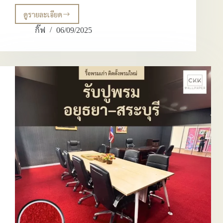
ดูรายละเอียด
พรม
ปู
กิ๊ฟ
06/09/2025
พื้น
เชียงใหม่
CKK
บริษัท
ขาย
พรม
แดง
พรม
ทอ
พรม
แผ่น
รีวิว
ตัวอย่าง
ผล
งาน
ช่าง
ปู
พรม
ตกแต่ง
ภายใน