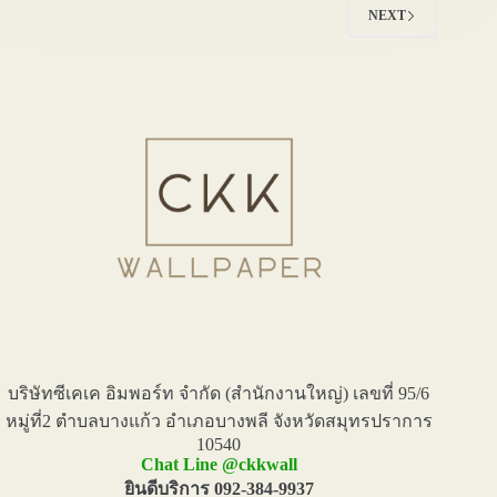
พรม
NEXT
อัด
เรียบ
พรม
อัด
ลูกฟูก
ร้าน
ขาย
พรม
รับ
ปู
พรม
และ
จัด
ส่ง
ย่าน
ปทุมธานี
รังสิต
ลำลูกกา
บริษัทซีเคเค อิมพอร์ท จำกัด (สำนักงานใหญ่) เลขที่ 95/6
คลองหลวง
หมู่ที่2 ตำบลบางแก้ว อำเภอบางพลี จังหวัดสมุทรปราการ
10540
Chat Line @ckkwall
ยินดีบริการ 092-384-9937