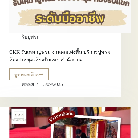
เชี่ยวชาญ
รับปูพรม
CKK รับเหมาปูพรม งานตกแต่งพื้น บริการปูพรม
ห้องประชุม-ห้องรับแขก สำนักงาน
ดูรายละเอียด
CKK
รับ
พลอย
13/09/2025
เหมา
ปู
พรม
งาน
ตกแต่ง
พื้น
บริการ
ปู
พรม