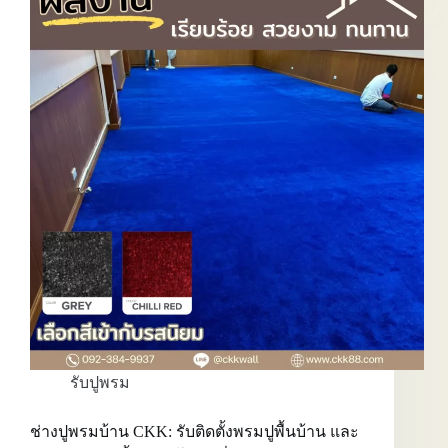
ทำไม
การ
สั่ง
ผลิต
พรม
ปู
พื้น
ห้อง
นอน
และ
ใช้
ช่าง
ปู
พรม
ห้อง
นอน
จาก
โรงงาน
จึง
เป็น
รับปูพรม
คำ
ตอบ
ที่
ช่างปูพรมบ้าน CKK: รับติดตั้งพรมปูพื้นบ้าน และ