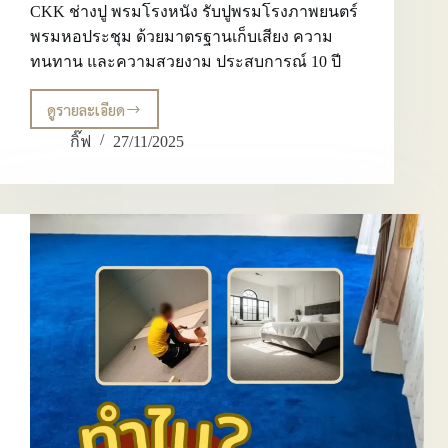
CKK ช่างปู พรมโรงหนัง รับปูพรมโรงภาพยนตร์
พรมหอประชุม ด้วยมาตรฐานเก็บเสียง ความ
ทนทาน และความสวยงาม ประสบการณ์ 10 ปี
ดูรายละเอียด
CKK
ช่าง
กิ๊ฟ
27/11/2025
ปู
พรม
โรง
หนัง
รับ
ปู
พรม
โรง
ภาพยนตร์
พรม
หอ
ประชุม
ด้วย
มาตรฐาน
เก็บ
เสียง