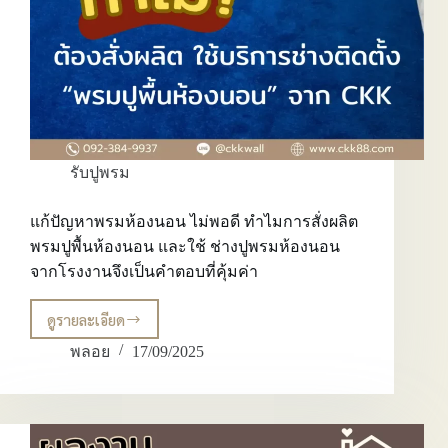
ความ
ทนทาน
และ
ความ
สวยงาม
ประสบการณ์
10
ปี
รับปูพรม
แก้ปัญหาพรมห้องนอน ไม่พอดี ทำไมการสั่งผลิต
พรมปูพื้นห้องนอน และใช้ ช่างปูพรมห้องนอน
จากโรงงานจึงเป็นคำตอบที่คุ้มค่า
ดูรายละเอียด
แก้
ปัญหา
พลอย
17/09/2025
พรม
ห้อง
นอน
ไม่
พอดี