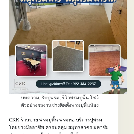
พรม
พรม
ปู
วัด
ช่าง
ปู
พรม
CKK
บริการ
ย่าน
อยุธยา
บางปะอิน
สระบุรี
มวก
เหล็ก
บทความ
,
รับปูพรม
,
รีวิวพรมปูพื้น โชว์
ตัวอย่างผลงานช่างติดตั้งพรมปูพื้นห้อง
CKK ร้านขาย พรมปูพื้น พรมทอ บริการปูพรม
โดยช่างมืออาชีพ ครอบคลุม สมุทรสาคร มหาชัย