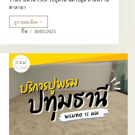
ศาลายา
ดูรายละเอียด
รีวิว
ตัวอย่าง
กิ๊ฟ
30/05/2025
ผล
งาน
พรม
ปู
พื้น
พรม
ทอ
พรม
แดง
ร้าน
ขาย
พรม
CKK
รับ
ปู
พรม
นครปฐม
สามพราน