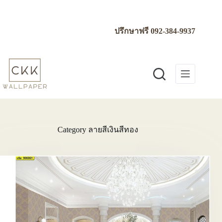
Skip
to
content
ปรึกษาฟรี
092-384-9937
Category
ลายสีเงินสีทอง