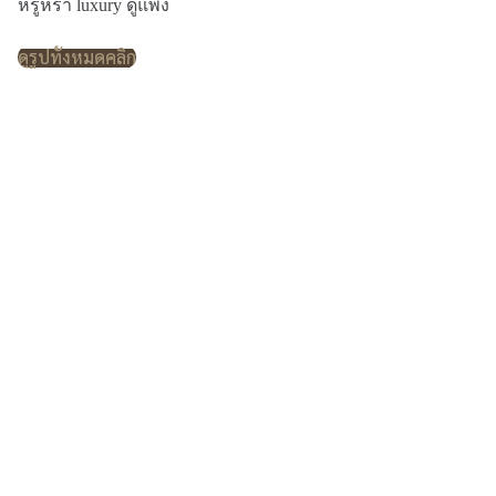
หรูหรา luxury ดูแพง
ดูรูปทั้งหมดคลิก