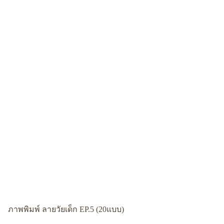
ภาพพิมพ์ ลายวัยเด็ก EP.5 (20แบบ)