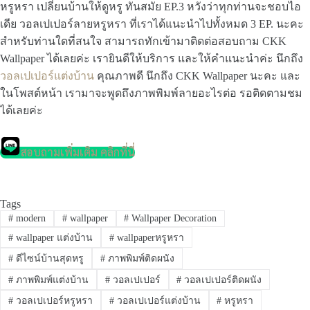
หรูหรา เปลี่ยนบ้านให้ดูหรู ทันสมัย EP.3 หวังว่าทุกท่านจะชอบไอ
เดีย วอลเปเปอร์ลายหรูหรา ที่เราได้แนะนำไปทั้งหมด 3 EP. นะคะ
สำหรับท่านใดที่สนใจ สามารถทักเข้ามาติดต่อสอบถาม CKK
Wallpaper ได้เลยค่ะ เรายินดีให้บริการ และให้คำแนะนำค่ะ นึกถึง
วอลเปเปอร์แต่งบ้าน
คุณภาพดี นึกถึง CKK Wallpaper นะคะ และ
ในโพสต์หน้า เรามาจะพูดถึงภาพพิมพ์ลายอะไรต่อ รอติดตามชม
ได้เลยค่ะ
สอบถามเพิ่มเติม คลิกที่นี่
Tags
#
modern
#
wallpaper
#
Wallpaper Decoration
#
wallpaper แต่งบ้าน
#
wallpaperหรูหรา
#
ดีไซน์บ้านสุดหรู
#
ภาพพิมพ์ติดผนัง
#
ภาพพิมพ์แต่งบ้าน
#
วอลเปเปอร์
#
วอลเปเปอร์ติดผนัง
#
วอลเปเปอร์หรูหรา
#
วอลเปเปอร์แต่งบ้าน
#
หรูหรา