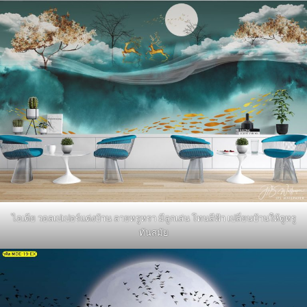
ไอเดีย วอลเปเปอร์แต่งบ้าน ลายหรูหรา มีลูกเล่น โทนสีฟ้า เปลี่ยนบ้านให้ดูหรู
ทันสมัย