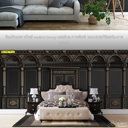
ห้องรับแขก สไตล์ modern luxury แต่งด้วย ภาพพิมพ์ วอลเปเปอร์ติดผนัง ลาย
หรูหรา