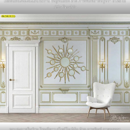
เปลี่ยนผนังห้องนั่งเล่นในบ้าน ให้ดูทันสมัย ด้วย ภาพพิมพ์ลายหรูหรา สไตล์โม
เดิร์น โทนสีดำ
ตกแต่งภายในบ้าน โทนสีขาว สไตล์โมเดิร์น ด้วย ภาพพิมพ์ ลายหรูหรา