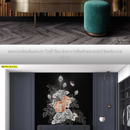
ออกแบบห้องนั่งเล่นเก๋ๆ ไม่ซ้ำใคร ด้วย ภาพพิมพ์วอลเปเปอร์ ติดผนัง ลาย
หรูหรา