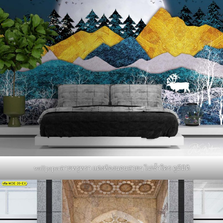
wallpaperลายหรูหรา แต่งห้องนอนสวยๆ ไม่ซ้ำใคร ดูมีมิติ