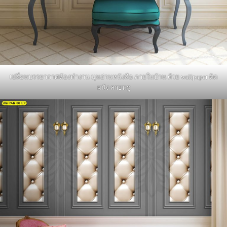
เปลี่ยนบรรยากาศห้องทำงาน มุมอ่านหนังสือ ภายในบ้าน ด้วย wallpaper ติด
ผนัง ลายหรู