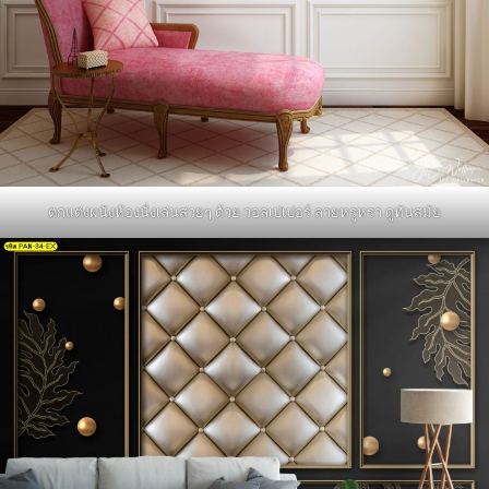
ตกแต่งผนังห้องนั่งเล่นสวยๆ ด้วย วอลเปเปอร์ ลายหรูหรา ดูทันสมัย