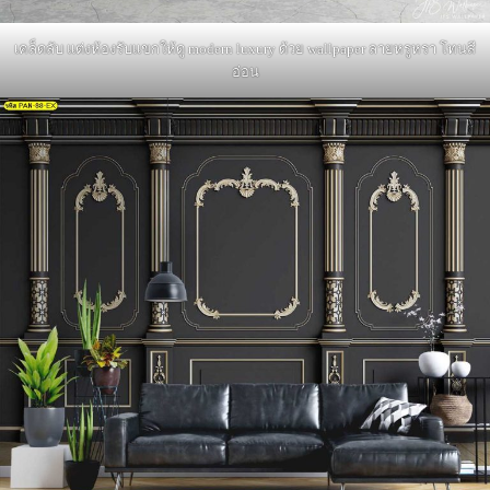
เคล็ดลับ แต่งห้องรับแขกให้ดู modern luxury ด้วย wallpaper ลายหรูหรา โทนสี
อ่อน