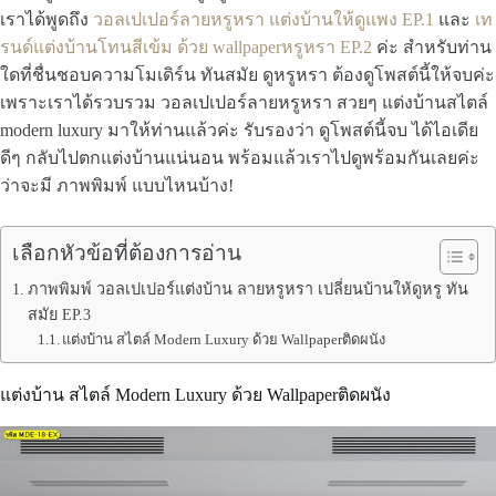
เราได้พูดถึง
วอลเปเปอร์ลายหรูหรา แต่งบ้านให้ดูแพง EP.1
และ
เท
รนด์แต่งบ้านโทนสีเข้ม ด้วย wallpaperหรูหรา EP.2
ค่ะ สำหรับท่าน
ใดที่ชื่นชอบความโมเดิร์น ทันสมัย ดูหรูหรา ต้องดูโพสต์นี้ให้จบค่ะ
เพราะเราได้รวบรวม วอลเปเปอร์ลายหรูหรา สวยๆ แต่งบ้านสไตล์
modern luxury มาให้ท่านแล้วค่ะ รับรองว่า ดูโพสต์นี้จบ ได้ไอเดีย
ดีๆ กลับไปตกแต่งบ้านแน่นอน พร้อมแล้วเราไปดูพร้อมกันเลยค่ะ
ว่าจะมี ภาพพิมพ์ แบบไหนบ้าง!
เลือกหัวข้อที่ต้องการอ่าน
ภาพพิมพ์ วอลเปเปอร์แต่งบ้าน ลายหรูหรา เปลี่ยนบ้านให้ดูหรู ทัน
สมัย EP.3
แต่งบ้าน สไตล์ Modern Luxury ด้วย Wallpaperติดผนัง
แต่งบ้าน สไตล์ Modern Luxury ด้วย Wallpaperติดผนัง