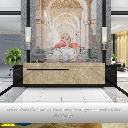
เปลี่ยนผนังภายในบ้านสวยๆ ด้วย ภาพพิมพ์ ลายหรูหรา ลายหงส์ แต่งบ้าน
สไตล์โมเดิร์น