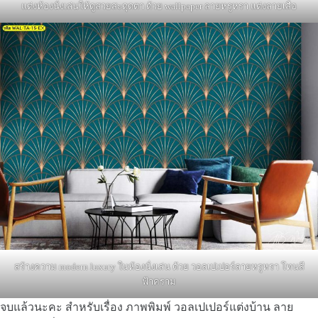
แต่งห้องนั่งเล่นให้ดูสวยสะดุดตา ด้วย wallpaper ลายหรูหรา แต่งลายเสือ
สร้างความ modern luxury ในห้องนั่งเล่น ด้วย วอลเปเปอร์ลายหรูหรา โทนสี
ฟ้าคราม
จบแล้วนะคะ สำหรับเรื่อง ภาพพิมพ์ วอลเปเปอร์แต่งบ้าน ลาย