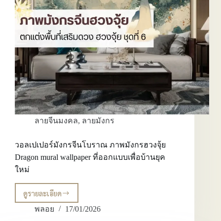
ยุค
ใหม่
ที่
ต้องการ
ความ
หมาย
และ
ดีไซน์
ลายจีนมงคล
,
ลายมังกร
วอลเปเปอร์มังกรจีนโบราณ ภาพมังกรฮวงจุ้ย
Dragon mural wallpaper ที่ออกแบบเพื่อบ้านยุค
ใหม่
ดูรายละเอียด
วอลเปเปอร์
มังกร
พลอย
17/01/2026
จีน