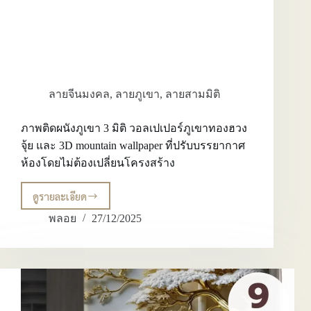
ลายจีนมงคล
,
ลายภูเขา
,
ลายสามมิติ
ภาพติดผนังภูเขา 3 มิติ วอลเปเปอร์ภูเขาทองฮวง
จุ้ย และ 3D mountain wallpaper ที่ปรับบรรยากาศ
ห้องโดยไม่ต้องเปลี่ยนโครงสร้าง
ดูรายละเอียด
ภาพ
ติด
พลอย
27/12/2025
ผนัง
ภูเขา
3
มิติ
วอลเปเปอร์
ภู
เขา