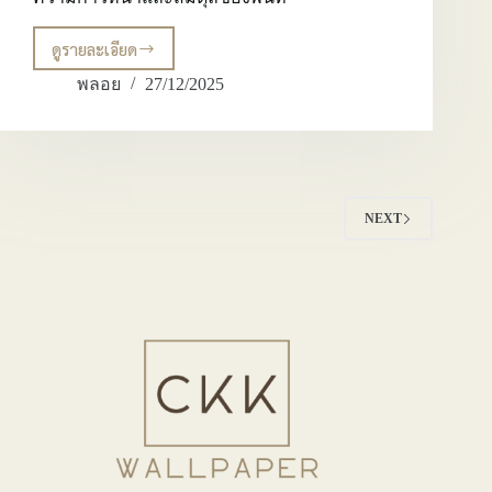
ดูรายละเอียด
วอลเปเปอร์
ลาย
พลอย
27/12/2025
ภูเขา
3
มิติ
วอลเปเปอร์
ภูเขา
เส
NEXT
ริม
ฮ
วง
จุ้ย
และ
วอลเปเปอร์
ภูเขาทอง
3
มิติ
ที่
สะท้อน
ความ
ก้าวหน้า