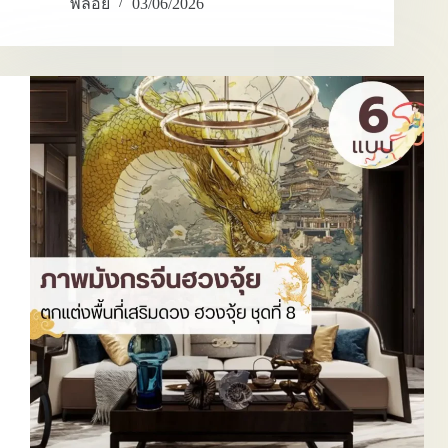
พลอย
03/06/2026
วาด
มังกร
ภาพ
ติด
ผนัง
ศิลปะ
มังกร
จีน
Chinese
dragon
wall
art
ออกแบบ
ทิศทาง
การ
มอง
ให้
พลัง
ไหล
อย่าง
สมดุล