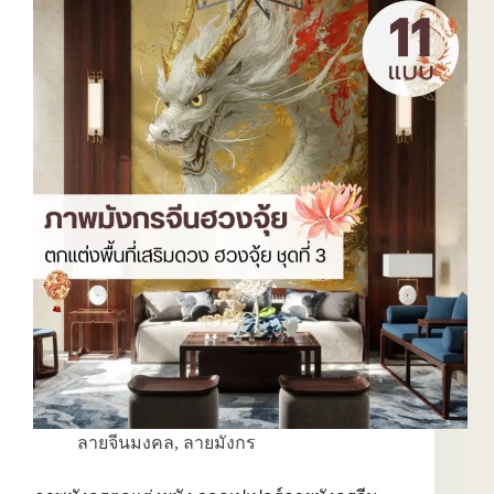
วอลเปเปอร์
มังกร
จีน
ภาพ
มังกร
เสริม
ดวง
ที่
สะท้อน
ตัว
ตน
ผู้นำ
อย่าง
ร่วม
สมัย
ลายจีนมงคล
,
ลายมังกร