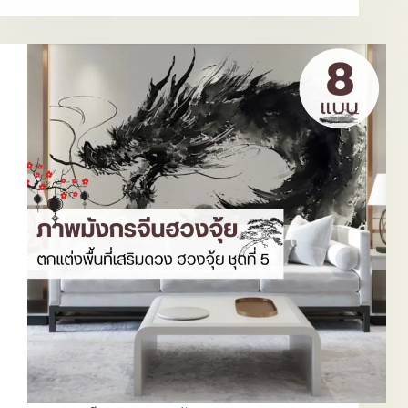
โบราณ
ภาพ
มังกร
ฮ
วง
จุ้ย
Dragon
mural
wallpaper
ที่
ออกแบบ
เพื่อ
บ้าน
ยุค
ใหม่