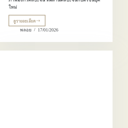
ใหม่
ดูรายละเอียด
วอลเปเปอร์
ลาย
พลอย
17/01/2026
มังกร
ภาพ
มังกร
เสริม
โชค
ลาภ
ภาพ
มังกร
ศิลปะ
จีน
ที่
ผสาน
ศิลปะ
จีน
กับ
ดีไซน์
ยุค
ใหม่