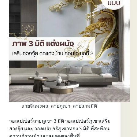
ทอง
ฮ
วง
จุ้ย
และ
3D
mountain
wallpaper
ที่
ปรับ
บรรยากาศ
ห้อง
โดย
ไม่
ต้อง
เปลี่ยน
โครงสร้าง
ลายจีนมงคล
,
ลายภูเขา
,
ลายสามมิติ
วอลเปเปอร์ลายภูเขา 3 มิติ วอลเปเปอร์ภูเขาเสริม
ฮวงจุ้ย และ วอลเปเปอร์ภูเขาทอง 3 มิติ ที่สะท้อน
ความก้าวหน้าและสมดุลของพื้นที่