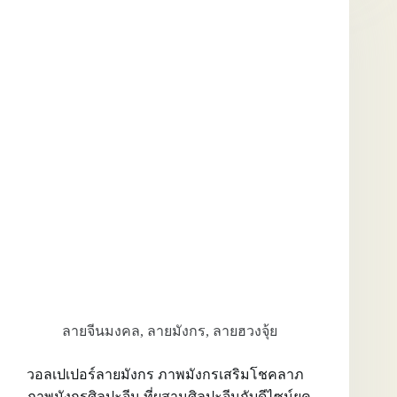
ภาพ
วาด
มังกร
จีน
วอลเปเปอร์
ติด
ผนัง
ลาย
มังกร
ที่
เปลี่ยน
อารมณ์
พื้นที่
ได้
ทันที
ลายจีนมงคล
,
ลายมังกร
,
ลายฮวงจุ้ย
วอลเปเปอร์ลายมังกร ภาพมังกรเสริมโชคลาภ
ภาพมังกรศิลปะจีน ที่ผสานศิลปะจีนกับดีไซน์ยุค