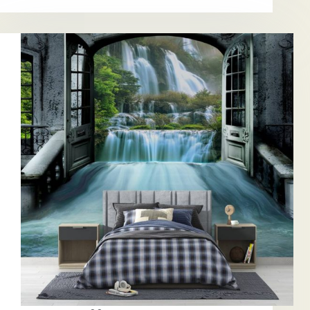
3
มิติ
วอลเปเปอร์
ดอกไม้
สี
ฟ้า
3
มิติ
และ
วอลเปเปอร์
ดอกไม้
สี
แดง
3
มิติ
ที่
สร้าง
บรรยากาศ
อบอุ่น
และ
สมดุล