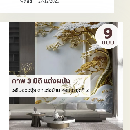
พลอย
27/12/2025
ผนัง
ภูเขา
3
มิติ
วอลเปเปอร์
ภู
เขา
ทอง
ฮ
วง
จุ้ย
และ
3D
mountain
wallpaper
ที่
ปรับ
บรรยากาศ
ห้อง
โดย
ไม่
ต้อง
เปลี่ยน