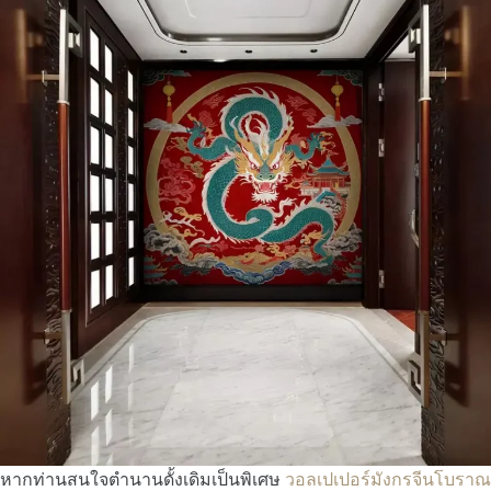
หากท่านสนใจตำนานดั้งเดิมเป็นพิเศษ
วอลเปเปอร์มังกรจีนโบราณ