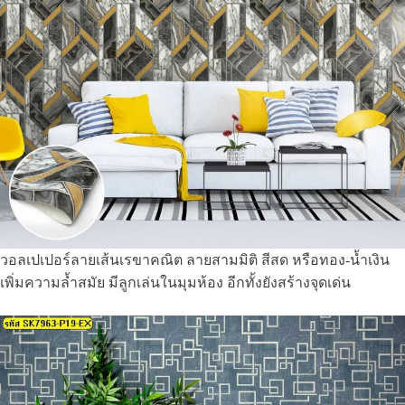
วอลเปเปอร์ลายเส้นเรขาคณิต ลายสามมิติ สีสด หรือทอง-น้ำเงิน
เพิ่มความล้ำสมัย มีลูกเล่นในมุมห้อง อีกทั้งยังสร้างจุดเด่น