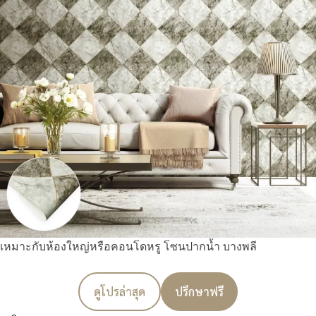
เหมาะกับห้องใหญ่หรือคอนโดหรู โซนปากน้ำ บางพลี
ดูโปรล่าสุด
ปรึกษาฟรี