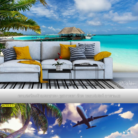
ตกแต่งห้องรับแขกสวยๆ ดูสบายตา ด้วย วอลเปเปอร์ ลายทะเล