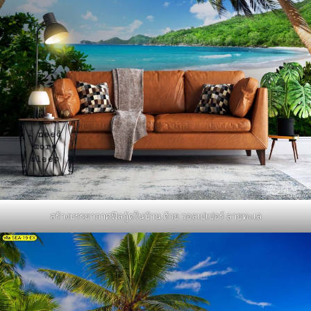
สร้างบรรยากาศฟีลกู้ดในบ้าน ด้วย วอลเปเปอร์ ลายทะเล