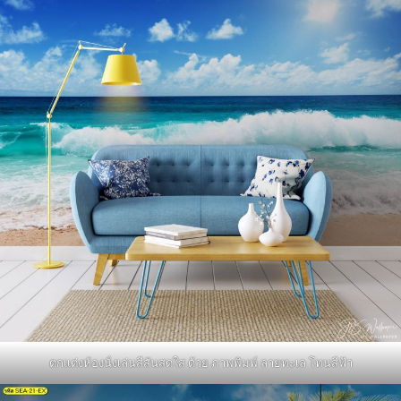
ตกแต่งห้องนั่งเล่นสีสันสดใส ด้วย ภาพพิมพ์ ลายทะเล โทนสีฟ้า