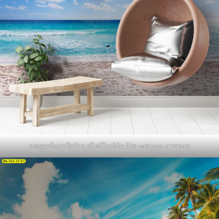
แต่งมุมนั่งเล่นในบ้าน สไตล์โมเดิร์น ด้วย wallpaper ลายทะเล