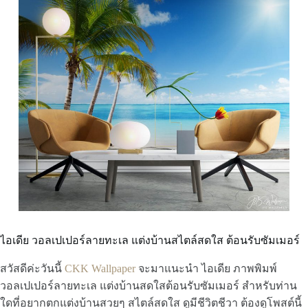
ไอเดีย วอลเปเปอร์ลายทะเล แต่งบ้านสไตล์สดใส ต้อนรับซัมเมอร์
สวัสดีค่ะวันนี้
CKK Wallpaper
จะมาแนะนำ ไอเดีย ภาพพิมพ์
วอลเปเปอร์ลายทะเล แต่งบ้านสดใสต้อนรับซัมเมอร์ สำหรับท่าน
ใดที่อยากตกแต่งบ้านสวยๆ สไตล์สดใส ดูมีชีวิตชีวา ต้องดูโพสต์นี้