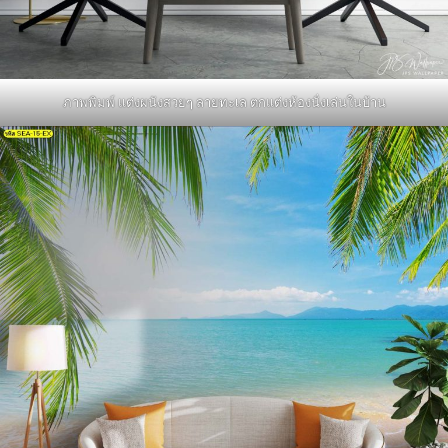
ภาพพิมพ์ แต่งผนังสวยๆ ลายทะเล ตกแต่งห้องนั่งเล่นในบ้าน