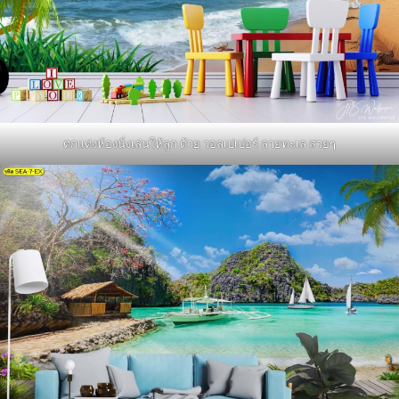
ตกแต่งห้องนั่งเล่นให้ลูก ด้วย วอลเปเปอร์ ลายทะเล สวยๆ