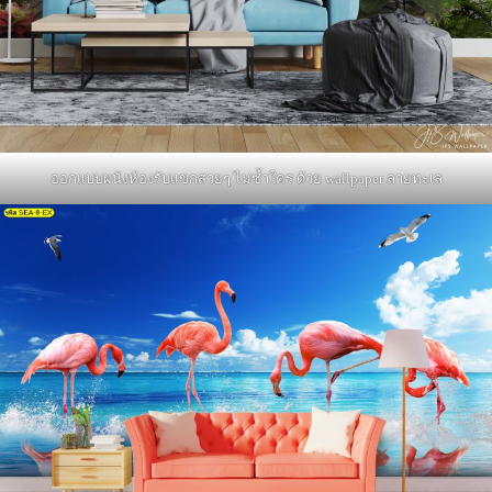
ออกแบบผนังห้องรับแขกสวยๆ ไม่ซ้ำใคร ด้วย wallpaper ลายทะเล