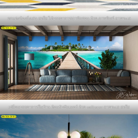
ตกแต่งห้องนั่งเล่น สดใส ได้บรรยากาศน่าพักผ่อน ด้วย ภาพพิมพ์ ลายทะเล
เปลี่ยนบรรยากาศในบ้าน ต้อนรับซัมเมอร์ ด้วย wallpaper ลายทะเล สดใส