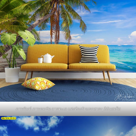
ภาพพิมพ์ ภาพคมชัด ลายทะเล แต่งห้องรับแขกสวยๆ สีสันสดใส