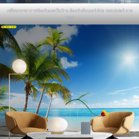
เปลี่ยนบรรยากาศห้องรับแขกในบ้าน ต้อนรับซัมเมอร์ ด้วย วอลเปเปอร์ ลาย
ทะเล