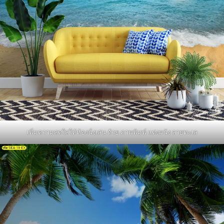
เพิ่มความสดใสให้ห้องนั่งเล่น ด้วย ภาพพิมพ์ แต่งผนัง ลายทะเล