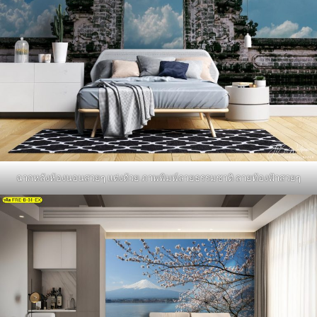
ฉากหลังห้องนอนสวยๆ แต่งด้วย ภาพพิมพ์ลายธรรมชาติ ลายท้องฟ้าสวยๆ