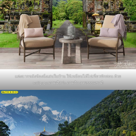
แต่งฉากหลังห้องนั่งเล่นในบ้าน ให้เหมือนได้ไปเที่ยวพักผ่อน ด้วย
wallpaperภาพศิลปะ ภาพวิว ลายธรรมชาติ