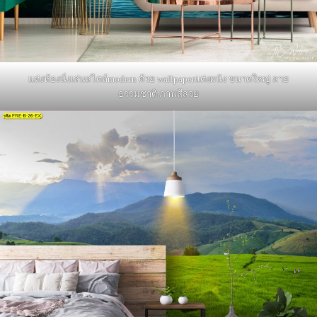
แต่งห้องนั่งเล่นสไตล์modern ด้วย wallpaperแต่งผนัง ขนาดใหญ่ ลาย
ธรรมชาติ ภาพสีสวย