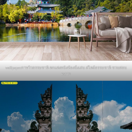
wallpaperภาพวิวธรรมชาติ ตกแต่งผนังห้องนั่งเล่น สไตล์ธรรมชาติ ชวนผ่อน
คลาย