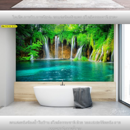
ไอเดีย ภาพวิว ภาพศิลปะ ตกแต่งห้องรับแขก สไตล์ธรรมชาติ สวยๆ
ตกแต่งผนังห้องน้ำในบ้าน สไตล์ธรรมชาติ ด้วย วอลเปเปอร์ติดผนัง ลาย
ธรรมชาติ ลายน้ำตก