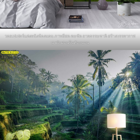
วอลเปเปอร์แต่งผนังห้องนอน ภาพสีสด คมชัด ลายธรรมชาติ สร้างบรรยากาศ
น่าพักผ่อนในห้องนอน