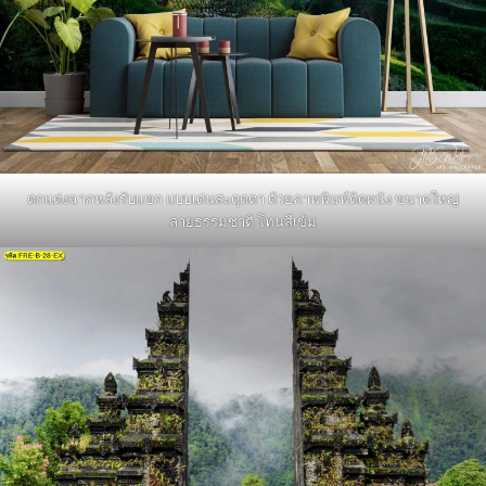
ตกแต่งฉากหลังรับแขก แบบเด่นสะดุดตา ด้วยภาพพิมพ์ติดผนัง ขนาดใหญ่
ลายธรรมชาติ โทนสีเข้ม