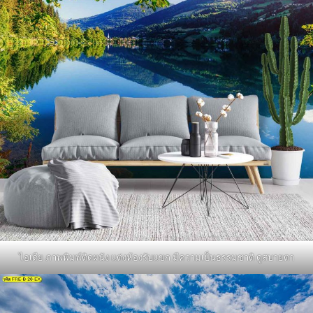
ไอเดีย ภาพพิมพ์ติดผนัง แต่งห้องรับแขก มีความเป็นธรรมชาติ ดูสบายตา