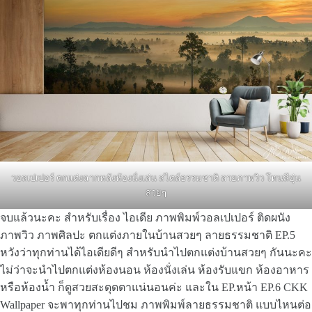
วอลเปเปอร์ ตกแต่งฉากหลังห้องนั่งเล่น สไตล์ธรรมชาติ ลายภาพวิว โทนสีอุ่น
สวยๆ
จบแล้วนะคะ สำหรับเรื่อง ไอเดีย ภาพพิมพ์วอลเปเปอร์ ติดผนัง
ภาพวิว ภาพศิลปะ ตกแต่งภายในบ้านสวยๆ ลายธรรมชาติ EP.5
หวังว่าทุกท่านได้ไอเดียดีๆ สำหรับนำไปตกแต่งบ้านสวยๆ กันนะคะ
ไม่ว่าจะนำไปตกแต่งห้องนอน ห้องนั่งเล่น ห้องรับแขก ห้องอาหาร
หรือห้องน้ำ ก็ดูสวยสะดุดตาแน่นอนค่ะ และใน EP.หน้า EP.6 CKK
Wallpaper จะพาทุกท่านไปชม ภาพพิมพ์ลายธรรมชาติ แบบไหนต่อ