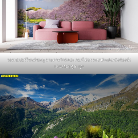
วอลเปเปอร์โทนสีชมพู ลายภาพวิวศิลปะ ดอกไม้ธรรมชาติ แต่งผนังห้องนั่ง
เล่นสวยๆ ดูละมุน