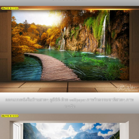
ออกแบบผนังในบ้านสวยๆ ดูมีมิติ ด้วย wallpaper ภาพวิวธรรมชาติสวยๆ ภาพ
คมชัด