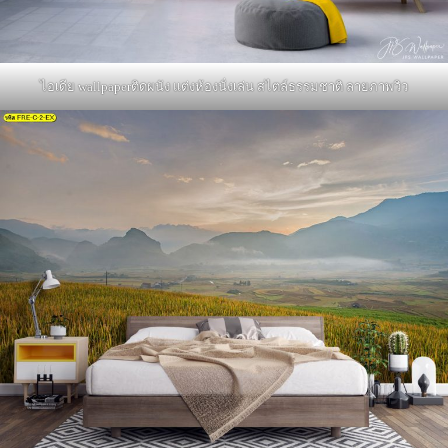
ไอเดีย wallpaperติดผนัง แต่งห้องนั่งเล่น สไตล์ธรรมชาติ ลายภาพวิว