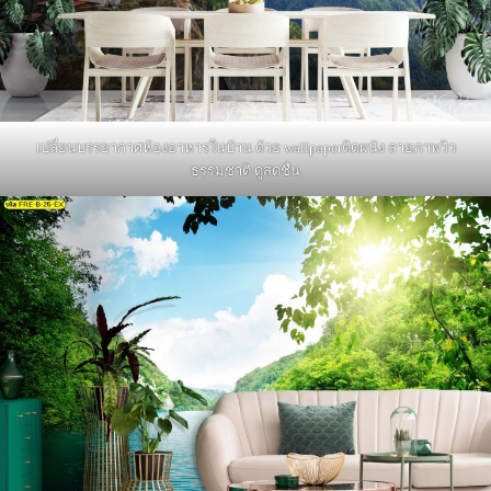
เปลี่ยนบรรยากาศห้องอาหารในบ้าน ด้วย wallpaperติดผนัง ลายภาพวิว
ธรรมชาติ ดูสดชื่น