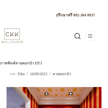
Skip
to
content
ปรึกษาฟรี
092-384-9937
ภาพพิมพ์ลายดอกบัว EP.3
Film
16/09/2023
ลายดอกบัว