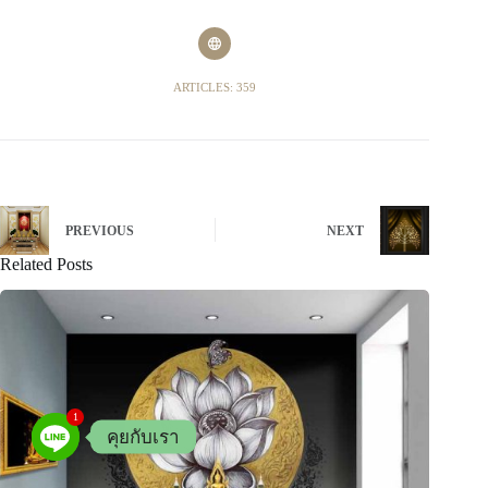
ARTICLES: 359
PREVIOUS
NEXT
Related Posts
1
คุยกับเรา