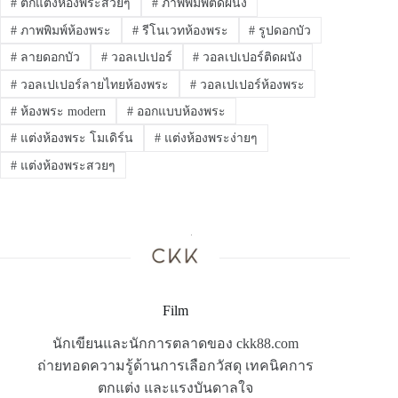
#
ตกแต่งห้องพระสวยๆ
#
ภาพพิมพ์ติดผนัง
#
ภาพพิมพ์ห้องพระ
#
รีโนเวทห้องพระ
#
รูปดอกบัว
#
ลายดอกบัว
#
วอลเปเปอร์
#
วอลเปเปอร์ติดผนัง
#
วอลเปเปอร์ลายไทยห้องพระ
#
วอลเปเปอร์ห้องพระ
#
ห้องพระ modern
#
ออกแบบห้องพระ
#
แต่งห้องพระ โมเดิร์น
#
แต่งห้องพระง่ายๆ
#
แต่งห้องพระสวยๆ
Film
นักเขียนและนักการตลาดของ ckk88.com
ถ่ายทอดความรู้ด้านการเลือกวัสดุ เทคนิคการ
ตกแต่ง และแรงบันดาลใจ