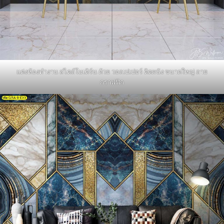
แต่งห้องทำงาน สไตล์โมเดิร์น ด้วย วอลเปเปอร์ ติดผนัง ขนาดใหญ่ ลาย
กราฟฟิก