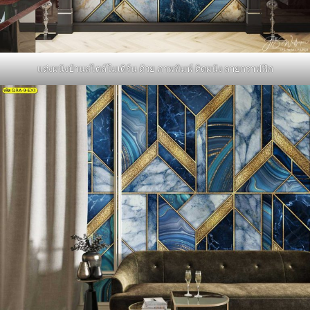
แต่งผนังบ้านสไตล์โมเดิร์น ด้วย ภาพพิมพ์ ติดผนัง ลายกราฟฟิก