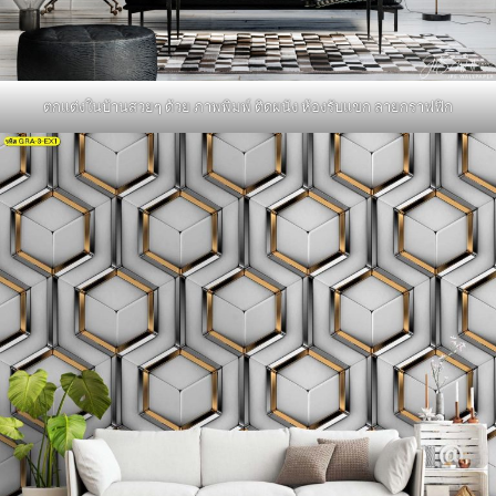
ตกแต่งในบ้านสวยๆ ด้วย ภาพพิมพ์ ติดผนัง ห้องรับแขก ลายกราฟฟิก