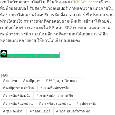
ภายในบ้านสวยๆ สไตล์โมเดิร์นกันนะคะ
CKK Wallpaper
บริการ
พิมพ์วอลเปเปอร์ รับสั่ง ปริ้นวอลเปเปอร์ ภาพแคนวาส แต่งภายใน
ห้อง ราคาไม่แพง พร้อมบริการ ติดตั้งวอลเปเปอร์ ทั่วประเทศ หาก
ท่านใดสนใจ สามารถทักติดต่อสอบถามเพิ่มเติม เข้ามาได้เลยค่ะ
เรายินดีให้บริการค่ะและใน EP. หน้า EP.2 เราจะมาแนะนำ ภาพ
พิมพ์ลายกราฟฟิก แบบไหนอีก รอติดตามชมได้เลยค่ะ เรามีอีก
หลายแบบ หลายลาย ให้ท่านได้เลือกชมเลยค่ะ
ติดต่อสอบถามเพิ่มเติม คลิกที่นี่
Tags
#
modern
#
wallpaper
#
Wallpaper Decoration
#
wallpaper แต่งบ้าน
#
ภาพพิมพ์กราฟฟิก
#
ภาพพิมพ์ติดผนัง
#
ภาพพิมพ์ลายกราฟฟิก
#
ภาพพิมพ์แต่งบ้าน
#
ภาพศิลปะแต่งบ้าน
#
รูปกราฟฟิก
#
รูปแต่งบ้าน
#
วอลเปเปอร์
#
วอลเปเปอร์กราฟฟิก