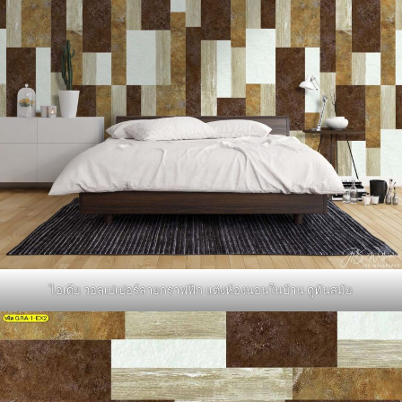
ไอเดีย วอลเปเปอร์ลายกราฟฟิก แต่งห้องนอนในบ้าน ดูทันสมัย