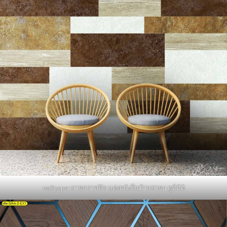
wallpaper ลายกราฟฟิก แต่งผนังในบ้านสวยๆ ดูมีมิติ