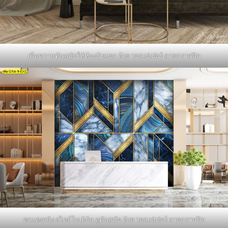
เพิ่มความทันสมัยให้ห้องรับแขก ด้วย วอลเปเปอร์ ลายกราฟฟิก
ตกแต่งผนัง สไตล์โมเดิร์น ดูทันสมัย ด้วย วอลเปเปอร์ ลายกราฟฟิก