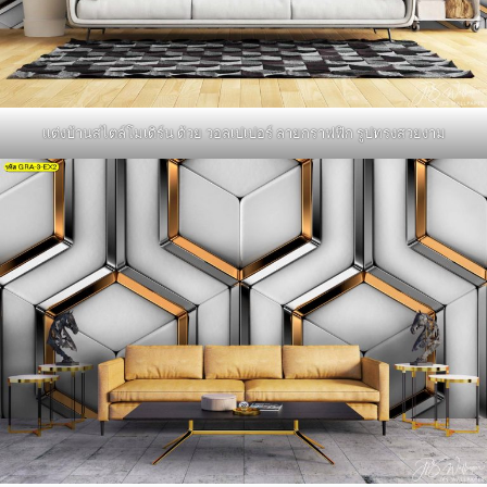
แต่งบ้านสไตล์โมเดิร์น ด้วย วอลเปเปอร์ ลายกราฟฟิก รูปทรงสวยงาม