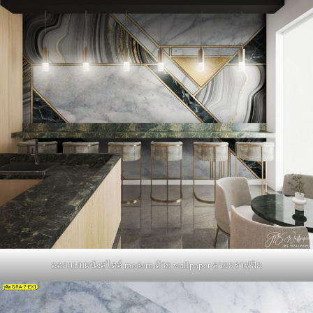
ออกแบบผนังสไตล์ modern ด้วย wallpaper ลายกราฟฟิก