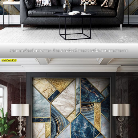
ออกแบบห้องนั่งเล่นสวยๆ ด้วย ภาพพิมพ์ ลายกราฟฟิก ลวดลายสวยงาม