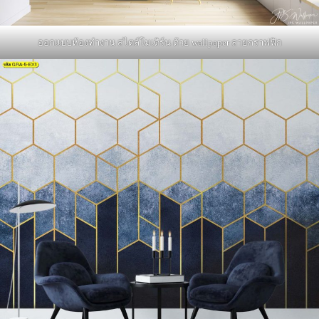
ออกแบบห้องทำงาน สไตล์โมเดิร์น ด้วย wallpaper ลายกราฟฟิก