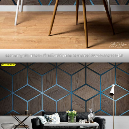
ออกแบบมุมห้องทำงาน สไตล์โมเดิร์น ด้วย วอลเปเปอร์ ติดผนัง ลายกราฟฟิก