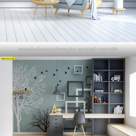
ตกแต่งห้องนั่งเล่นแบบเรียบหรู ด้วย วอลเปเปอร์ ลายกราฟฟิก