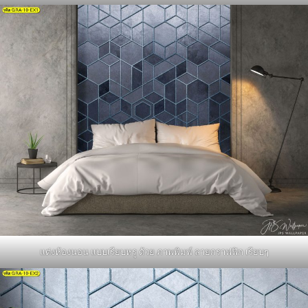
แต่งห้องนอน แบบเรียบหรู ด้วย ภาพพิมพ์ ลายกราฟฟิก เรียบๆ