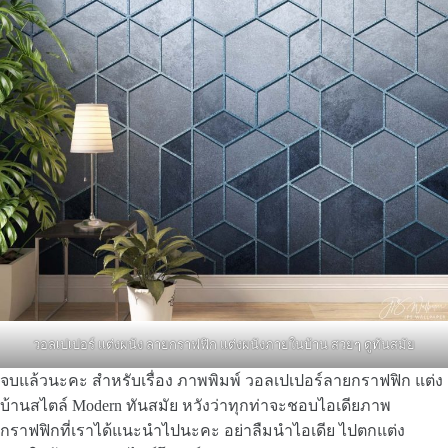
วอลเปเปอร์ แต่งผนัง ลายกราฟฟิก แต่งผนังภายในบ้าน สวยๆ ดูทันสมัย
จบแล้วนะคะ สำหรับเรื่อง ภาพพิมพ์ วอลเปเปอร์ลายกราฟฟิก แต่ง
บ้านสไตล์ Modern ทันสมัย หวังว่าทุกท่าจะชอบไอเดียภาพ
กราฟฟิกที่เราได้แนะนำไปนะคะ อย่าลืมนำไอเดีย ไปตกแต่ง