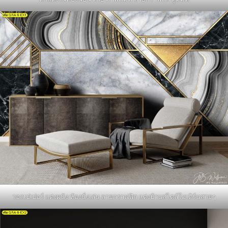
วอลเปเปอร์ แต่งผนัง ห้องนั่งเล่น ลายกราฟฟิก แต่งบ้านสไตล์โมเดิร์นสวยๆ