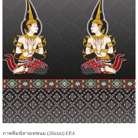
ภาพพิมพ์ลายเทพนม (28แบบ) EP.4