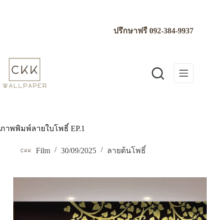
Skip
to
content
ปรึกษาฟรี
092-384-9937
ภาพพิมพ์ลายใบโพธิ์ EP.1
Film
30/09/2025
ลายต้นโพธิ์