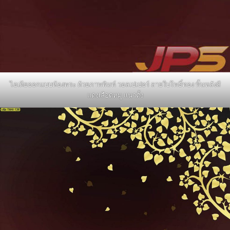
ไอเดียออกแบบห้องพระ ด้วยภาพพิมพ์ วอลเปเปอร์ ลายใบโพธิ์ทอง พื้นหลังสี
แดงเลือดหมู แนวตั้ง