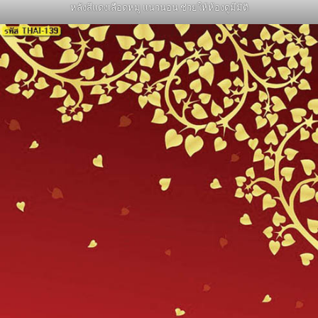
หลังสีแดงเลือดหมู แนวนอน ช่วยให้ห้องดูมีมิติ