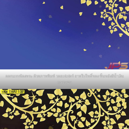
ออกแบบห้องพระ ด้วยภาพพิมพ์ วอลเปเปอร์ ลายใบโพธิ์ทอง พื้นหลังสีน้ำเงิน
แนวนอน