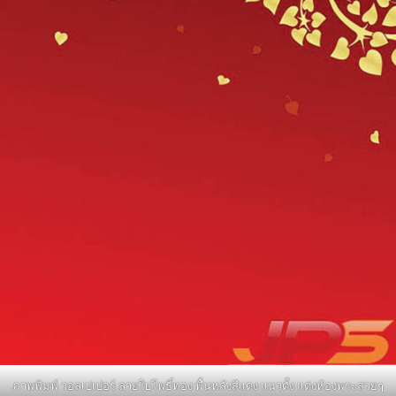
ภาพพิมพ์ วอลเปเปอร์ ลายใบโพธิ์ทอง พื้นหลังสีแดง แนวตั้ง แต่งห้องพระสวยๆ