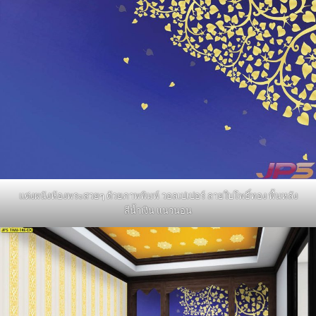
แต่งผนังห้องพระสวยๆ ด้วยภาพพิมพ์ วอลเปเปอร์ ลายใบโพธิ์ทอง พื้นหลัง
สีน้ำเงิน แนวนอน