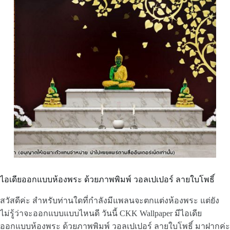
ไอเดียออกแบบห้องพระ ด้วยภาพพิมพ์ วอลเปเปอร์ ลายใบโพธิ์
สวัสดีค่ะ สำหรับท่านใดที่กำลังมีแพลนจะตกแต่งห้องพระ แต่ยัง
ไม่รู้ว่าจะออกแบบแบบไหนดี วันนี้ CKK Wallpaper มีไอเดีย
ออกแบบห้องพระ ด้วยภาพพิมพ์ วอลเปเปอร์ ลายใบโพธิ์ มาฝากค่ะ