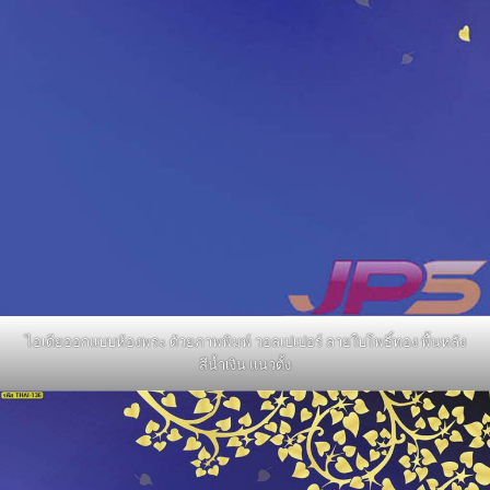
ไอเดียออกแบบห้องพระ ด้วยภาพพิมพ์ วอลเปเปอร์ ลายใบโพธิ์ทอง พื้นหลัง
สีน้ำเงิน แนวตั้ง