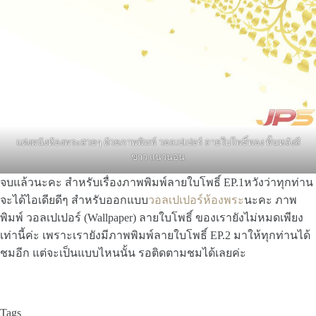
แต่งผนังห้องพระสวยๆ ด้วยภาพพิมพ์ วอลเปเปอร์ ลายใบโพธิ์ทอง พื้นหลังสี
ขาว แนวนอน
จบแล้วนะคะ สำหรับเรื่องภาพพิมพ์ลายใบโพธิ์ EP.1หวังว่าทุกท่าน
จะได้ไอเดียดีๆ สำหรับออกแบบ
วอลเปเปอร์ห้องพระ
นะคะ ภาพ
พิมพ์ วอลเปเปอร์ (Wallpaper) ลายใบโพธิ์ ของเรายังไม่หมดเพียง
เท่านี้ค่ะ เพราะเรายังมีภาพพิมพ์ลายใบโพธิ์ EP.2 มาให้ทุกท่านได้
ชมอีก แต่จะเป็นแบบไหนนั้น รอติดตามชมได้เลยค่ะ
Tags