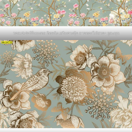
วอลเปเปอร์จีนมงคล ติดผนัง เสริมฮวงจุ้ย ลายดอกไม้สวยๆ ดูละมุน