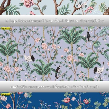
wallpaperจีนมงคล ลายดอกไม้หวาน พื้นหลังสีฟ้าสวยๆ เสริมฮวงจุ้ยในบ้าน
ภาพพิมพ์จีนมงคล ลายธรรมชาติ พื้นหลังสีม่วง ติดผนัง เสริมฮวงจุ้ย