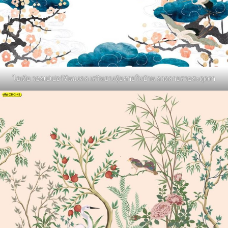
ไอเดีย วอลเปเปอร์จีนมงคล เสริมฮวงจุ้ยภายในบ้าน ลวดลายสวยสะดุดตา