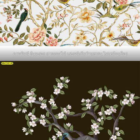
ภาพพิมพ์ จีนมงคล ลายดอกไม้ แต่งผนังในบ้านสวยๆ ไม่เหมือนใคร