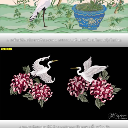
ภาพพิมพ์ติดผนัง ลายจีนมงคล ลายธรรมชาติ แต่งผนัง เสริมฮวงจุ้ยในบ้าน
ตกแต่งผนังอย่างมีมิติ ด้วย wallpaper จีนมงคล พื้นหลังสีดำ