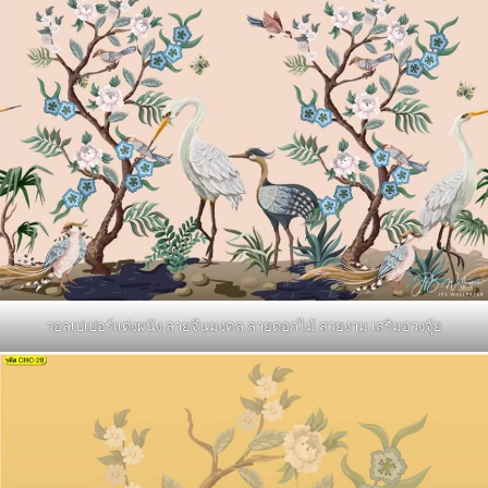
วอลเปเปอร์แต่งผนัง ลายจีนมงคล ลายดอกไม้ สวยงาม เสริมฮวงจุ้ย