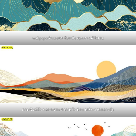
wallpaperจีนมงคล ติดผนัง คุณภาพดี สีสวย
ภาพพิมพ์จีนมงคล ตกแต่งภายในบ้าน เสริมมงคลฮวงจุ้ย