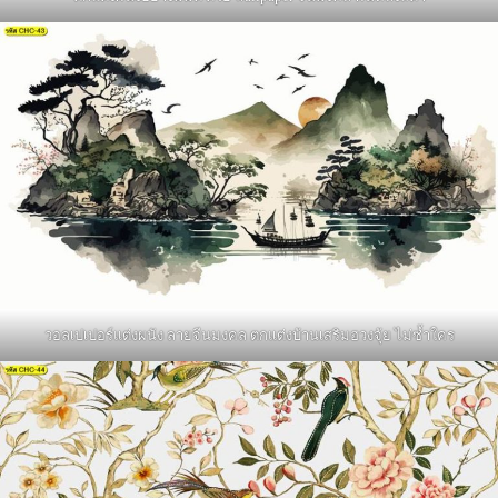
วอลเปเปอร์แต่งผนัง ลายจีนมงคล ตกแต่งบ้านเสริมฮวงจุ้ย ไม่ซ้ำใคร