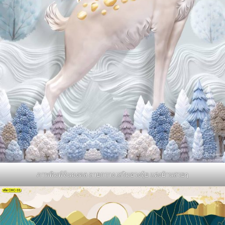
ภาพพิมพ์จีนมงคล ลายกวาง เสริมฮวงจุ้ย แต่งบ้านสวยๆ