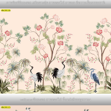
ภาพพิมพ์จีนมงคล เสริมฮวงจุ้ย ลายดอกไม้ ลายนก มีความเป็นธรรมชาติ
wallpaperจีนมงคล ลายดอกไม้ พื้นหลังสีชมพูหวานๆ