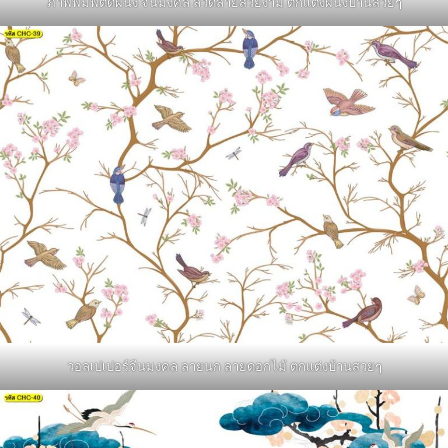
ภาพพิมพ์ติดผนัง จีนมงคล ลวดลายสวยงาม ตกแต่งผนังบ้านสวยๆ
วอลเปเปอร์จีนมงคล ลายนก ลายดอกไม้ ตกแต่งบ้านสวยๆ