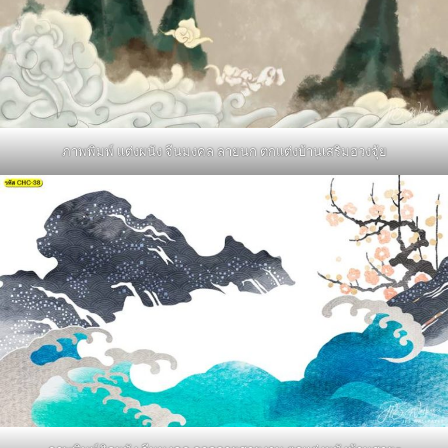
ภาพพิมพ์ แต่งผนัง จีนมงคล ลายนก ตกแต่งบ้านเสริมฮวงจุ้ย