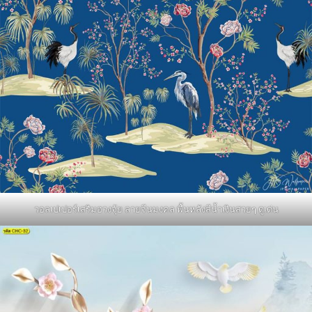
วอลเปเปอร์เสริมฮวงจุ้ย ลายจีนมงคล พื้นหลังสีน้ำเงินสวยๆ ดูเด่น