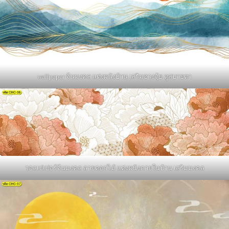
wallpaper จีนมงคล แต่งผนังบ้าน เสริมฮวงจุ้ย ดูสบายตา
วอลเปเปอร์จีนมงคล ลายดอกไม้ แต่งผนังภายในบ้าน เสริมมงคล