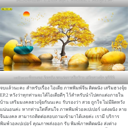
วอลเปเปอร์แต่งบ้าน เสริมฮวงจุ้ย ลายจีนมงคล ลายนกยูง สวยๆ
wallpaperจีนมงคล ติดผนัง ตกแต่งภายในบ้าน เสริมฮวงจุ้ย ดูมีมิติ
จบแล้วนะคะ สำหรับเรื่อง ไอเดีย ภาพพิมพ์จีน ติดผนัง เสริมฮวงจุ้ย
EP.2 หวังว่าทุกท่านจะได้ไอเดียดีๆ ไว้สำหรับนำไปตกแต่งภายใน
บ้าน เสริมมงคลฮวงจุ้ยกันนะคะ รับรองว่า สวย ถูกใจ ไม่มีผิดหวัง
แน่นอนค่ะ หากท่านใดที่สนใจ ภาพพิมพ์วอลเปเปอร์ แต่งผนัง ลาย
จีนมงคล สามารถติดต่อสอบถามเข้ามาได้เลยค่ะ เรามี บริการ
พิมพ์วอลเปเปอร์ คุณภาพส่งออก รับ พิมพ์ภาพติดผนัง ส่งต่าง