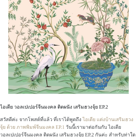
ไอเดีย วอลเปเปอร์จีนมงคล ติดผนัง เสริมฮวงจุ้ย EP.2
สวัสดีค่ะ จากโพสต์ที่แล้ว ที่เราได้พูดถึง
ไอเดีย แต่งบ้านเสริมฮวง
จุ้ย ด้วย ภาพพิมพ์จีนมงคล EP.1
วันนี้เรามาต่อกันกับ ไอเดีย
วอลเปเปอร์จีนมงคล ติดผนัง เสริมฮวงจุ้ย EP.2 กันค่ะ สำหรับท่าใด