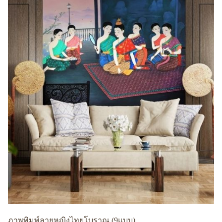
ภาพพิมพ์ลายหญิงไทยโบราณ (9แบบ)