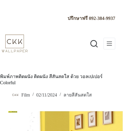
Skip
to
content
ปรึกษาฟรี
092-384-9937
พิมพ์ภาพติดผนัง ติดผนัง สีสันสดใส ด้วย วอลเปเปอร์
Colorful
Film
02/11/2024
ลายสีสันสดใส