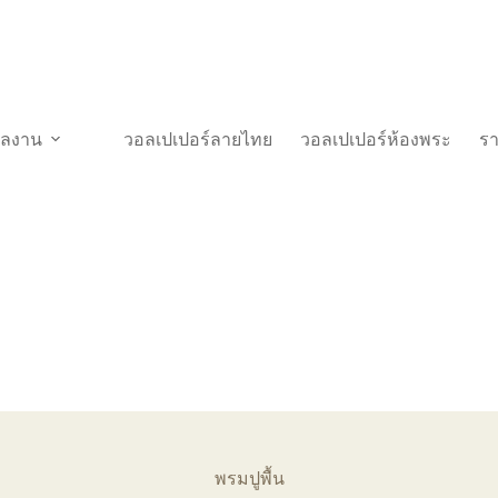
วผลงาน
วอลเปเปอร์ลายไทย
วอลเปเปอร์ห้องพระ
ร
พรมปูพื้น