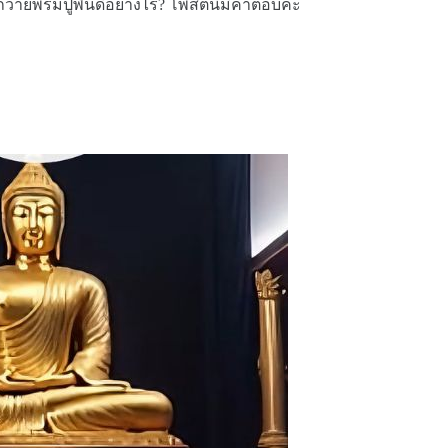
พรมปูพื้นดีอย่างไร? โพสต์นี้มีคำตอบค่ะ