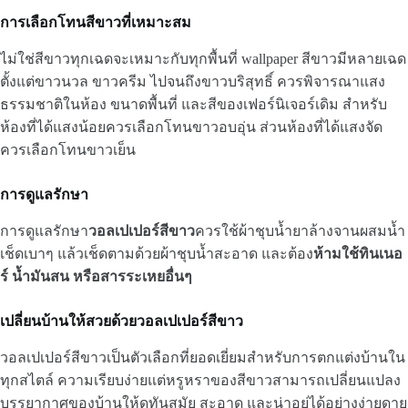
การเลือกโทนสีขาวที่เหมาะสม
ไม่ใช่สีขาวทุกเฉดจะเหมาะกับทุกพื้นที่ wallpaper สีขาวมีหลายเฉด
ตั้งแต่ขาวนวล ขาวครีม ไปจนถึงขาวบริสุทธิ์ ควรพิจารณาแสง
ธรรมชาติในห้อง ขนาดพื้นที่ และสีของเฟอร์นิเจอร์เดิม สำหรับ
ห้องที่ได้แสงน้อยควรเลือกโทนขาวอบอุ่น ส่วนห้องที่ได้แสงจัด
ควรเลือกโทนขาวเย็น
การดูแลรักษา
การดูแลรักษา
วอลเปเปอร์สีขาว
ควรใช้ผ้าชุบน้ำยาล้างจานผสมน้ำ
เช็ดเบาๆ แล้วเช็ดตามด้วยผ้าชุบน้ำสะอาด และต้อง
ห้ามใช้ทินเนอ
ร์ น้ำมันสน หรือสารระเหยอื่นๆ
เปลี่ยนบ้านให้สวยด้วยวอลเปเปอร์สีขาว
วอลเปเปอร์สีขาวเป็นตัวเลือกที่ยอดเยี่ยมสำหรับการตกแต่งบ้านใน
ทุกสไตล์ ความเรียบง่ายแต่หรูหราของสีขาวสามารถเปลี่ยนแปลง
บรรยากาศของบ้านให้ดูทันสมัย สะอาด และน่าอยู่ได้อย่างง่ายดาย