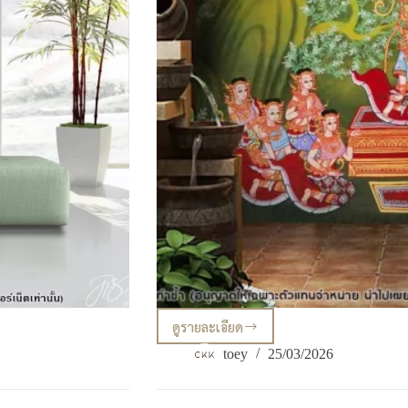
ดูรายละเอียด
7
วอลเปเปอร์
toey
25/03/2026
ลาย
ไทย
สวย