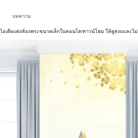
รับแขก
ให้
ดูหรู
บทความ
หรา
เปลี่ยน
ไอเดียแต่งห้องพระขนาดเล็กในคอนโด/ทาวน์โฮม ให้ดูสงบและไม
บ้าน
ธรรมดา
เป็น
วิมาน
สุด
พรีเมียม