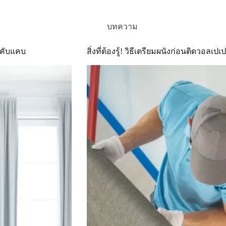
ๆ
และ
ความ
บทความ
หมาย
มงคล
่คับแคบ
สิ่งที่ต้องรู้! วิธีเตรียมผนังก่อนติดวอล
เสริม
บารมี
รับ
ปี
2569