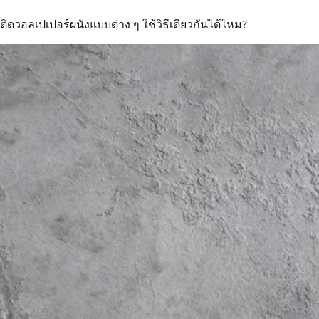
คอน
โด/
ติดวอลเปเปอร์ผนังแบบต่าง ๆ ใช้วิธีเดียวกันได้ไหม?
ทาวน์
โฮม
ให้
ดู
สงบ
และ
ไม่
คับ
แคบ