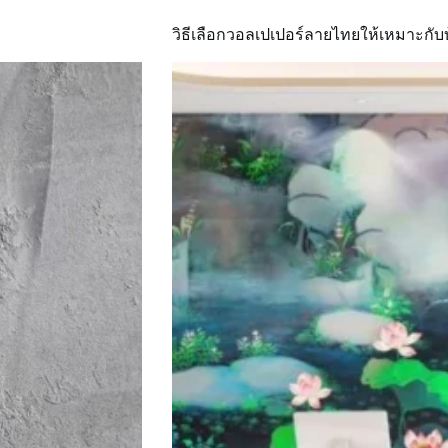
ติด
วอลเปเปอร์
วิธีเลือกวอลเปเปอร์ลายไทยให้เหมาะกับบ
ให้
สวย
เรียบ
เนียน
ทนทาน
ถาวร