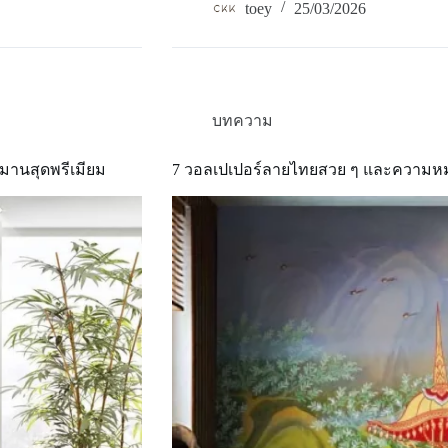
วอลเปเปอร์
toey
25/03/2026
สงกรานต์
2026
เรียก
ทรัพย์
เสริม
พลัง
บทความ
น้ำ
มงคล
ิมานสุดพรีเมียม
7 วอลเปเปอร์ลายไทยสวย ๆ และความหมา
เปลี่ยน
ผนัง
รับ
โชค