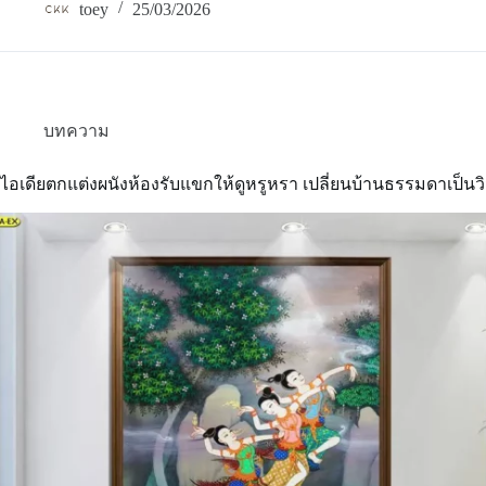
ที่
toey
25/03/2026
คน
นิยม
ใช้
วอลเปเปอร์
รูป
เจดีย์
บทความ
ตกแต่ง
ห้อง
ไอเดียตกแต่งผนังห้องรับแขกให้ดูหรูหรา เปลี่ยนบ้านธรรมดาเป็นว
พระ