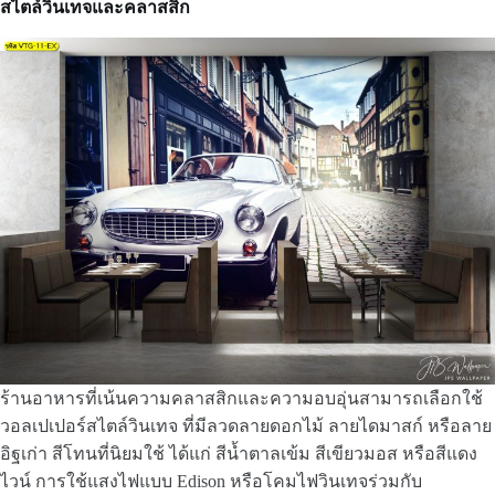
สไตล์วินเทจและคลาสสิก
ร้านอาหารที่เน้นความคลาสสิกและความอบอุ่นสามารถเลือกใช้
วอลเปเปอร์สไตล์วินเทจ ที่มีลวดลายดอกไม้ ลายไดมาสก์ หรือลาย
อิฐเก่า สีโทนที่นิยมใช้ ได้แก่ สีน้ำตาลเข้ม สีเขียวมอส หรือสีแดง
ไวน์ การใช้แสงไฟแบบ Edison หรือโคมไฟวินเทจร่วมกับ