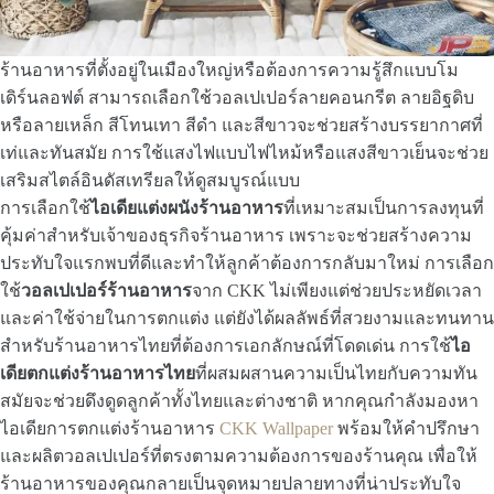
ร้านอาหารที่ตั้งอยู่ในเมืองใหญ่หรือต้องการความรู้สึกแบบโม
เดิร์นลอฟต์ สามารถเลือกใช้วอลเปเปอร์ลายคอนกรีต ลายอิฐดิบ
หรือลายเหล็ก สีโทนเทา สีดำ และสีขาวจะช่วยสร้างบรรยากาศที่
เท่และทันสมัย การใช้แสงไฟแบบไฟไหม้หรือแสงสีขาวเย็นจะช่วย
เสริมสไตล์อินดัสเทรียลให้ดูสมบูรณ์แบบ
การเลือกใช้
ไอเดียแต่งผนังร้านอาหาร
ที่เหมาะสมเป็นการลงทุนที่
คุ้มค่าสำหรับเจ้าของธุรกิจร้านอาหาร เพราะจะช่วยสร้างความ
ประทับใจแรกพบที่ดีและทำให้ลูกค้าต้องการกลับมาใหม่ การเลือก
ใช้
วอลเปเปอร์ร้านอาหาร
จาก CKK ไม่เพียงแต่ช่วยประหยัดเวลา
และค่าใช้จ่ายในการตกแต่ง แต่ยังได้ผลลัพธ์ที่สวยงามและทนทาน
สำหรับร้านอาหารไทยที่ต้องการเอกลักษณ์ที่โดดเด่น การใช้
ไอ
เดียตกแต่งร้านอาหารไทย
ที่ผสมผสานความเป็นไทยกับความทัน
สมัยจะช่วยดึงดูดลูกค้าทั้งไทยและต่างชาติ หากคุณกำลังมองหา
ไอเดียการตกแต่งร้านอาหาร
CKK Wallpaper
พร้อมให้คำปรึกษา
และผลิตวอลเปเปอร์ที่ตรงตามความต้องการของร้านคุณ เพื่อให้
ร้านอาหารของคุณกลายเป็นจุดหมายปลายทางที่น่าประทับใจ