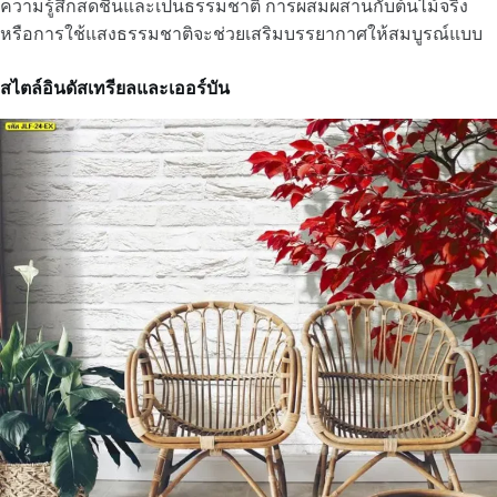
ความรู้สึกสดชื่นและเป็นธรรมชาติ การผสมผสานกับต้นไม้จริง
หรือการใช้แสงธรรมชาติจะช่วยเสริมบรรยากาศให้สมบูรณ์แบบ
สไตล์อินดัสเทรียลและเออร์บัน