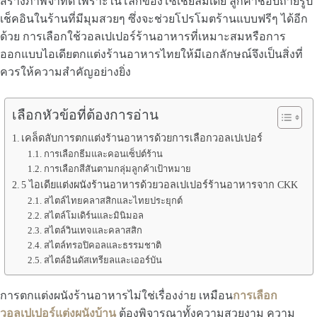
สร้างภาพจำที่ดี เพราะในโลกของโซเชียลมีเดีย ลูกค้าชอบถ่ายรูป
เช็คอินในร้านที่มีมุมสวยๆ ซึ่งจะช่วยโปรโมตร้านแบบฟรีๆ ได้อีก
ด้วย การเลือกใช้วอลเปเปอร์ร้านอาหารที่เหมาะสมหรือการ
ออกแบบไอเดียตกแต่งร้านอาหารไทยให้มีเอกลักษณ์จึงเป็นสิ่งที่
ควรให้ความสำคัญอย่างยิ่ง
เลือกหัวข้อที่ต้องการอ่าน
เคล็ดลับการตกแต่งร้านอาหารด้วยการเลือกวอลเปเปอร์
การเลือกธีมและคอนเซ็ปต์ร้าน
การเลือกสีสันตามกลุ่มลูกค้าเป้าหมาย
5 ไอเดียแต่งผนังร้านอาหารด้วยวอลเปเปอร์ร้านอาหารจาก CKK
สไตล์ไทยคลาสสิกและไทยประยุกต์
สไตล์โมเดิร์นและมินิมอล
สไตล์วินเทจและคลาสสิก
สไตล์ทรอปิคอลและธรรมชาติ
สไตล์อินดัสเทรียลและเออร์บัน
การตกแต่งผนังร้านอาหารไม่ใช่เรื่องง่าย เหมือน
การเลือก
วอลเปเปอร์แต่งผนังบ้าน
ต้องพิจารณาทั้งความสวยงาม ความ