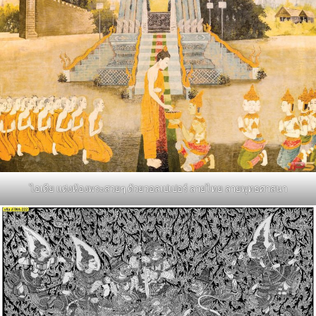
ไอเดีย แต่งห้องพระสวยๆ ด้วยวอลเปเปอร์ ลายไทย ลายพุทธศาสนา