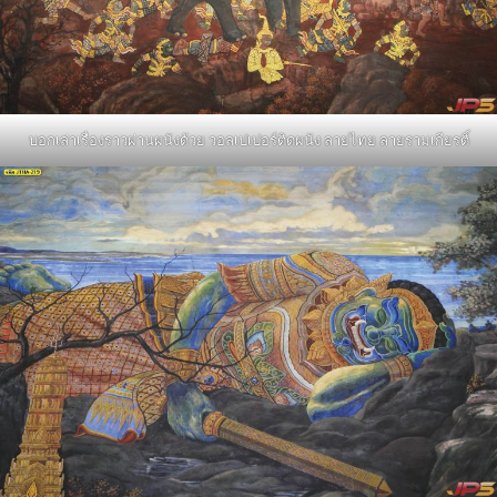
บอกเล่าเรื่องราวผ่านผนังด้วย วอลเปเปอร์ติดผนัง ลายไทย ลายรามเกียรติ์