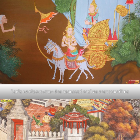
ไอเดีย แต่งห้องพระสวยๆ ด้วย วอลเปเปอร์ ลายไทย ลายวรรณคดีไทย