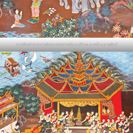
ภาพพิมพ์ ภาพวาดจิตรกรรมฝาผนัง ลายไทย ลายช้าง ลายยักษ์