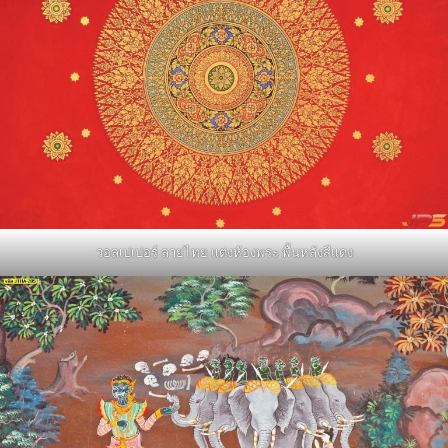
วอลเปเปอร์ ลายไทย แต่งห้องพระ พื้นหลังสีแดง