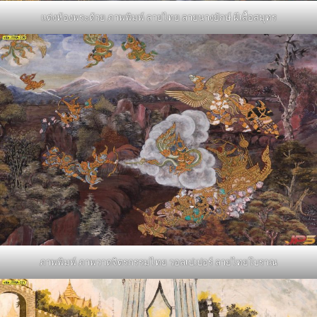
แต่งห้องพระด้วย ภาพพิมพ์ ลายไทย ลายนางยักษ์ ผีเสื้อสมุทร
ภาพพิมพ์ ภาพวาดจิตรกรรมไทย วอลเปเปอร์ ลายไทยโบราณ