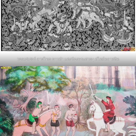
วอลเปเปอร์ ลายไทย ขาวดำ แต่งห้องพระสวยๆ สไตล์คลาสสิค