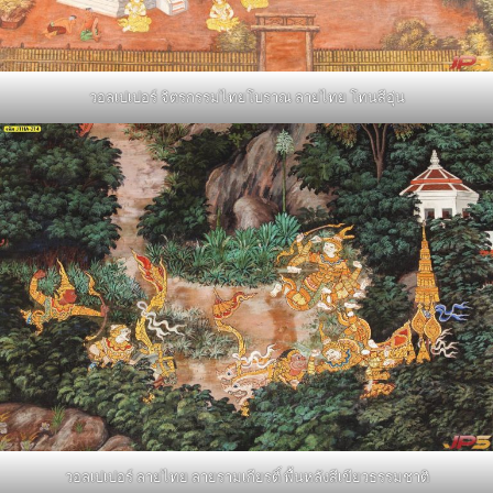
วอลเปเปอร์ จิตรกรรมไทยโบราณ ลายไทย โทนสีอุ่น
วอลเปเปอร์ ลายไทย ลายรามเกียรติ์ พื้นหลังสีเขียวธรรมชาติ