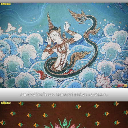
ภาพพิมพ์ ไทยโบราณ วอลเปเปอร์ ลายไทย แต่งห้องพระ