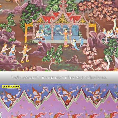
ไอเดีย วอลเปเปอร์ ภาพวาดฝาผนัง ลายไทย จิตรกรรมไทยโบราณ