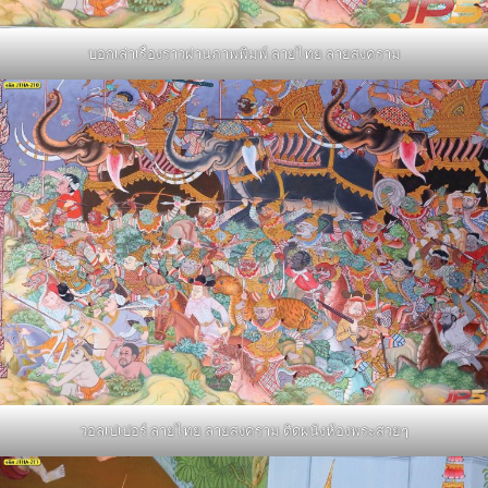
บอกเล่าเรื่องราวผ่านภาพพิมพ์ ลายไทย ลายสงคราม
วอลเปเปอร์ ลายไทย ลายสงคราม ติดผนังห้องพระสวยๆ