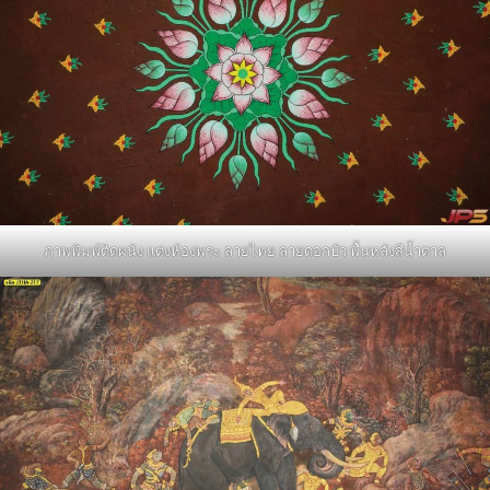
ภาพพิมพ์ติดผนัง แต่งห้องพระ ลายไทย ลายดอกบัว พื้นหลังสีน้ำตาล