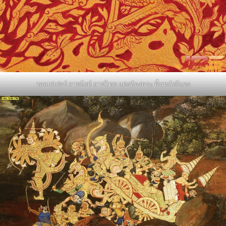
วอลเปเปอร์ ลายสิงห์ ลายไทย แต่งห้องพระ พื้นหลังสีแดง