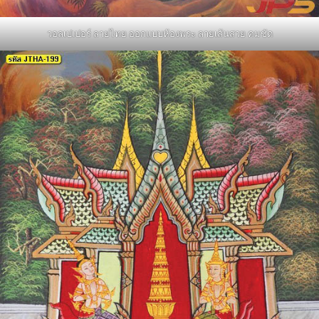
วอลเปเปอร์ ลายไทย ออกแบบห้องพระ ลายเส้นสวย คมชัด