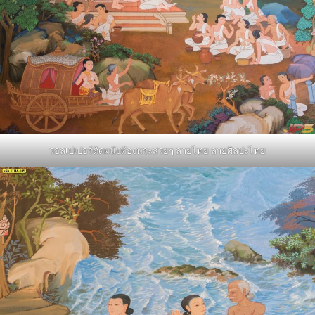
วอลเปเปอร์ติดผนังห้องพระสวยๆ ลายไทย ลายศิลปะไทย