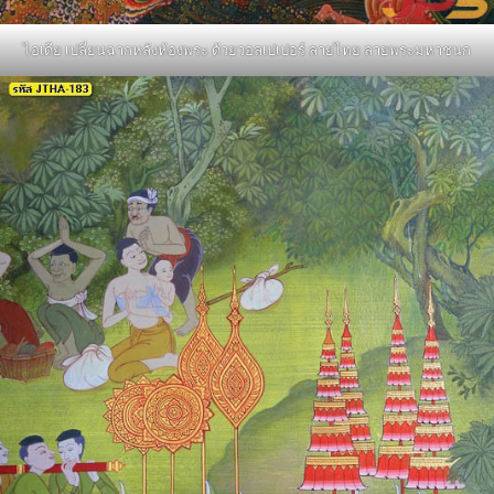
ไอเดีย เปลี่ยนฉากหลังห้องพระ ด้วยวอลเปเปอร์ ลายไทย ลายพระมหาชนก