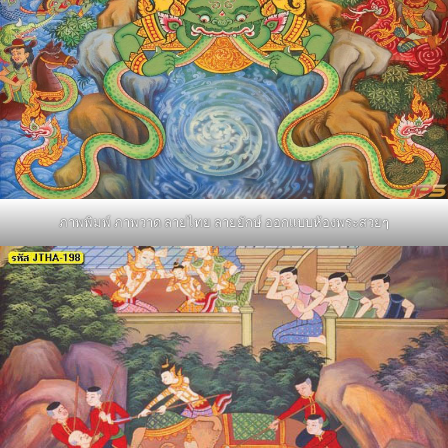
ภาพพิมพ์ ภาพวาด ลายไทย ลายยักษ์ ออกแบบห้องพระสวยๆ