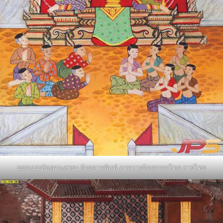
ออกแบบห้องพระสวยๆ ด้วยภาพพิมพ์ ภาพวาดจิตรกรรมไทย ลายไทย