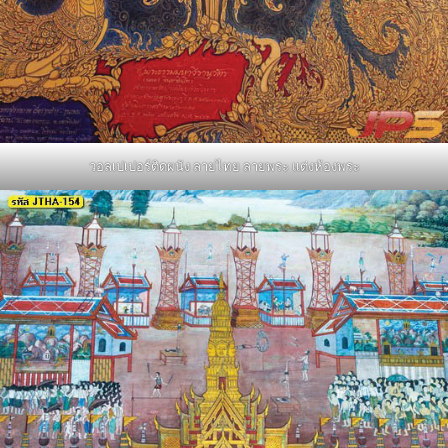
วอลเปเปอร์ติดผนัง ลายไทย ลายพระ แต่งห้องพระ