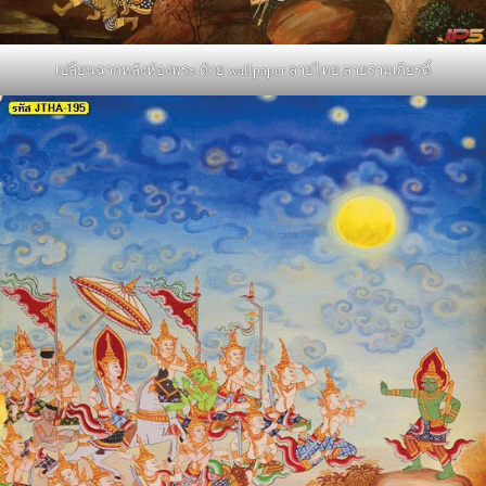
เปลี่ยนฉากหลังห้องพระ ด้วย wallpaper ลายไทย ลายรามเกียรติ์