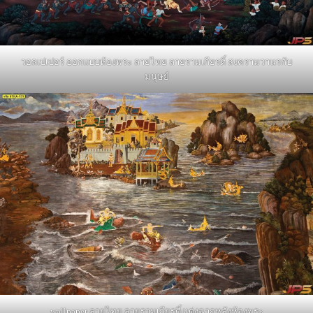
วอลเปเปอร์ ออกแบบห้องพระ ลายไทย ลายรามเกียรติ์ สงครามวานรกับ
มนุษย์
wallpaper ลายไทย ลายรามเกียรติ์ แต่งฉากหลังห้องพระ