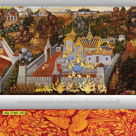
ออกแบบห้องพระสวยๆ ด้วยภาพพิมพ์ ลายไทย ลายรามเกียรติ์