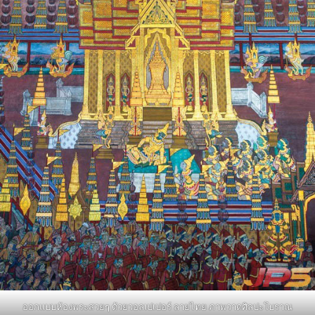
ออกแบบห้องพระสวยๆ ด้วยวอลเปเปอร์ ลายไทย ภาพวาดศิลปะโบราณ