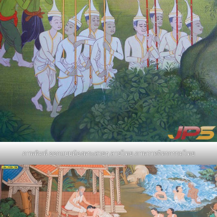
ภาพพิมพ์ ออกแบบห้องพระสวยๆ ลายไทย ภาพวาดจิตรกรรมไทย