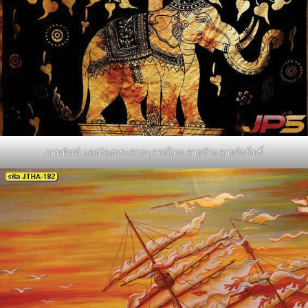
ภาพพิมพ์ แต่งห้องพระสวยๆ ลายไทย ลายช้าง ลายต้นโพธิ์