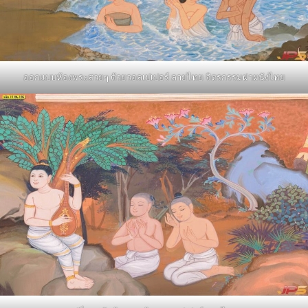
ออกแบบห้องพระสวยๆ ด้วยวอลเปเปอร์ ลายไทย จิตรกรรมฝาผนังไทย