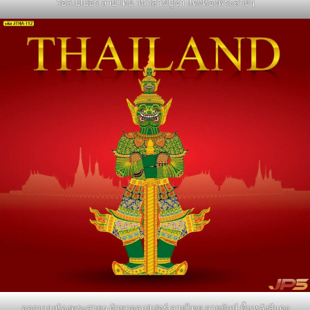
วอลเปเปอร์ ลายไทย วันวิสาขบูชา แต่งห้องพระสวยๆ
ออกแบบห้องพระสวยๆ ด้วยวอลเปเปอร์ ลายไทย ลายยักษ์ พื้นหลังสีแดง