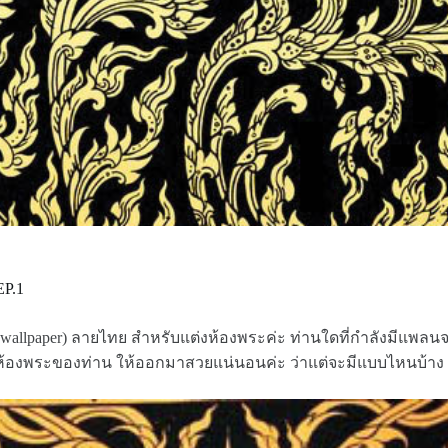
EP.1
 (wallpaper) ลายไทย สำหรับแต่งห้องพระค่ะ ท่านใดที่กำลังมีแพล
ังห้องพระของท่าน ให้ออกมาสวยแน่นอนค่ะ ว่าแต่จะมีแบบไหนบ้าง 