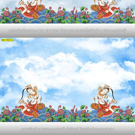
แต่งผนังห้องพระง่ายๆ สบายตา ด้วยวอลเปเปอร์สั่งพิมพ์ ลายพระแม่ธรณี
ภาพพิมพ์ ลายพระแม่ธรณี สั่งพิมพ์ ติดผนังห้องพระสวยๆ