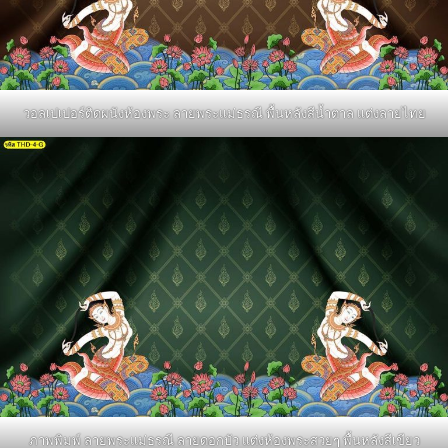
วอลเปเปอร์ติดผนังห้องพระ ลายพระแม่ธรณี พื้นหลังสีน้ำตาล แต่งลายไทย
ภาพพิมพ์ ลายพระแม่ธรณี ลายดอกบัว แต่งห้องพระสวยๆ พื้นหลังสีเขียว