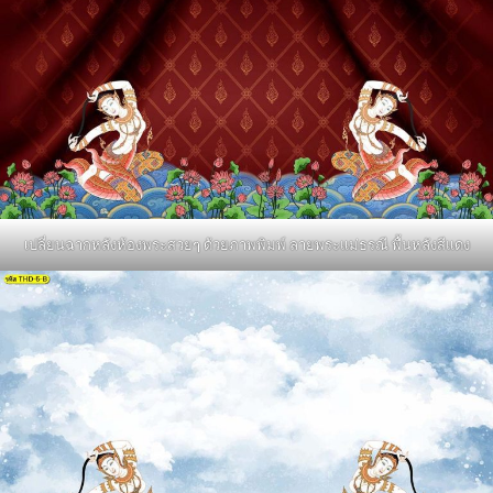
เปลี่ยนฉากหลังห้องพระสวยๆ ด้วยภาพพิมพ์ ลายพระแม่ธรณี พื้นหลังสีแดง