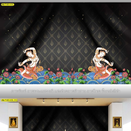
ภาพพิมพ์ ลายพระแม่ธรณี แต่งด้วยลายผ้าม่าน ลายไทย พื้นหลังสีดำ