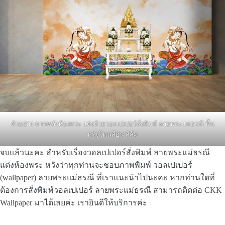
ตัวอย่าง ฉากหลังห้องพระ แต่งด้วยวอลเปเปอร์สั่งพิมพ์ ลายพระแม่ธรณี พื้น
หลังโทนสีอุ่น สีส้ม
จบแล้วนะคะ สำหรับเรื่องวอลเปเปอร์สั่งพิมพ์ ลายพระแม่ธรณี
แต่งห้องพระ หวังว่าทุกท่านจะชอบภาพพิมพ์ วอลเปเปอร์
(wallpaper) ลายพระแม่ธรณี ที่เราแนะนำไปนะคะ หากท่านใดที่
ต้องการสั่งพิมพ์วอลเปเปอร์ ลายพระแม่ธรณี สามารถติดต่อ CKK
Wallpaper มาได้เลยค่ะ เรายินดีให้บริการค่ะ