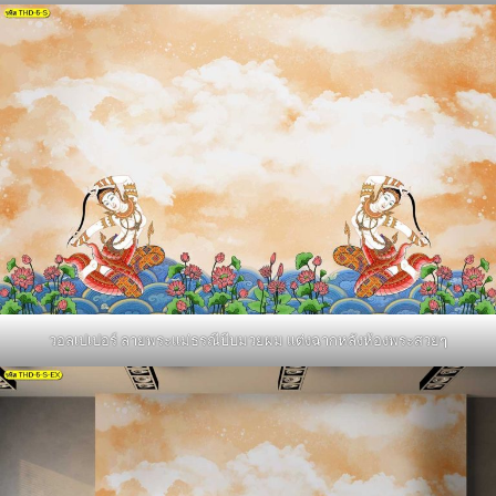
วอลเปเปอร์ ลายพระแม่ธรณีบีบมวยผม แต่งฉากหลังห้องพระสวยๆ