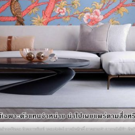
ตล์ทรอปิคอล ด้วยภาพพิมพ์ วอลเปเปอร์ ลายลิขสิทธิ์ ลายสวนป่า ฉากหลังสีฟ้า ตัดกั