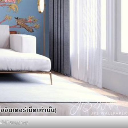
บไม้สีชมพู ดูละมุน