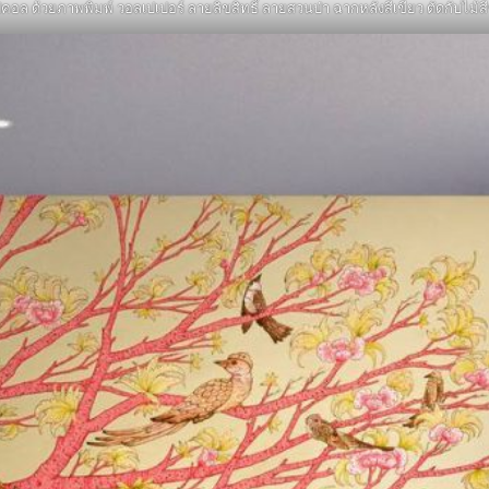
ิคอล ด้วยภาพพิมพ์ วอลเปเปอร์ ลายลิขสิทธิ์ ลายสวนป่า ฉากหลังสีเขียว ตัดกับไม้