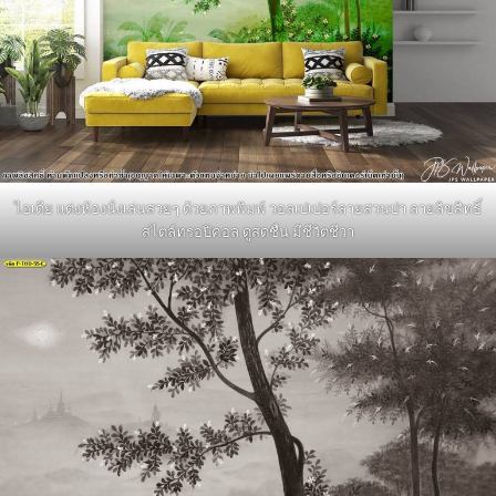
ไอเดีย แต่งห้องนั่งเล่นสวยๆ ด้วยภาพพิมพ์ วอลเปเปอร์ลายสวนป่า ลายลิขสิทธิ์
สไตล์ทรอปิคอล ดูสดชื่น มีชีวิตชีวา