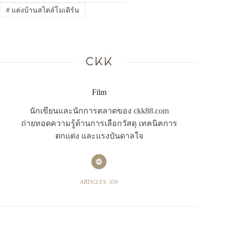
#
แต่งบ้านสไตล์โมเดิร์น
Film
นักเขียนและนักการตลาดของ ckk88.com
ถ่ายทอดความรู้ด้านการเลือกวัสดุ เทคนิคการ
ตกแต่ง และแรงบันดาลใจ
ARTICLES: 359