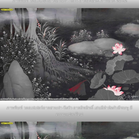
ภาพพิมพ์ วอลเปเปอร์ลายสวนป่า-บึงบัว ลายลิขสิทธิ์ ภาพสวย คมชัด
ภาพพิมพ์ วอลเปเปอร์ลายสวนป่า-บึงบัว ลายลิขสิทธิ์ เล่นสีดำตัดกับสีชมพู มี
ความแปลกใหม่