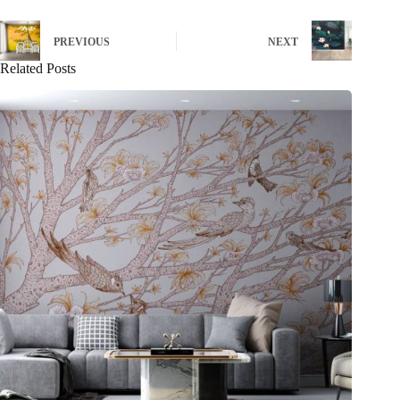
PREVIOUS
NEXT
Related Posts