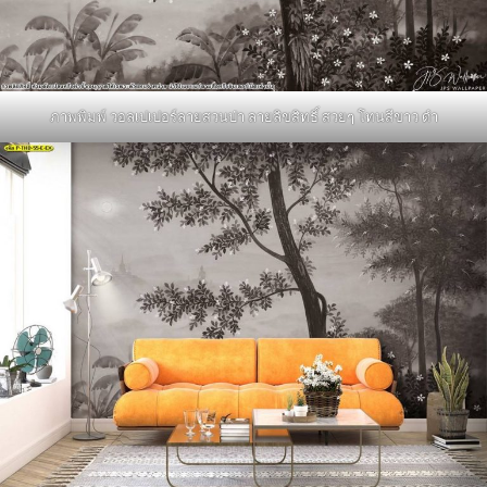
ภาพพิมพ์ วอลเปเปอร์ลายสวนป่า ลายลิขสิทธิ์ สวยๆ โทนสีขาว ดำ