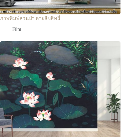
ภาพพิมพ์สวนป่า ลายลิขสิทธิ์
Film