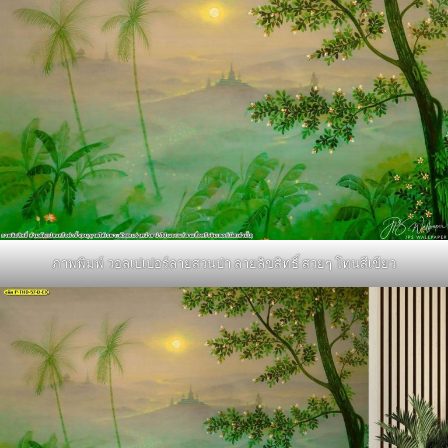
ภาพพิมพ์ วอลเปเปอร์ลายสวนป่า ลายลิขสิทธิ์ สวยๆ โทนสีเขียว