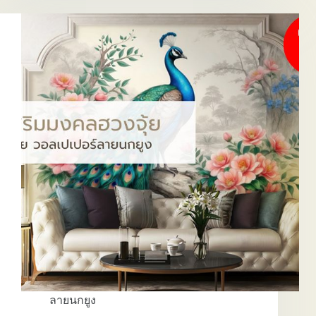
เส
ริม
มงคล
ฮ
วง
จุ้ย
สวยๆ
ลายนกยูง