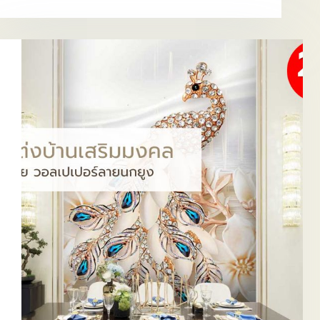
ฮ
วง
จุ้ย
ลาย
นก
ยูง
EP.2