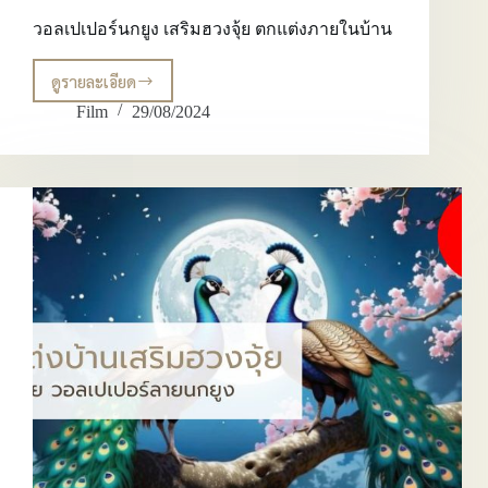
วอลเปเปอร์นกยูง เสริมฮวงจุ้ย ตกแต่งภายในบ้าน
ดูรายละเอียด
วอลเปเปอร์
นก
Film
29/08/2024
ยูง
เส
ริม
ฮ
วง
จุ้ย
ตกแต่ง
ภายใน
บ้าน