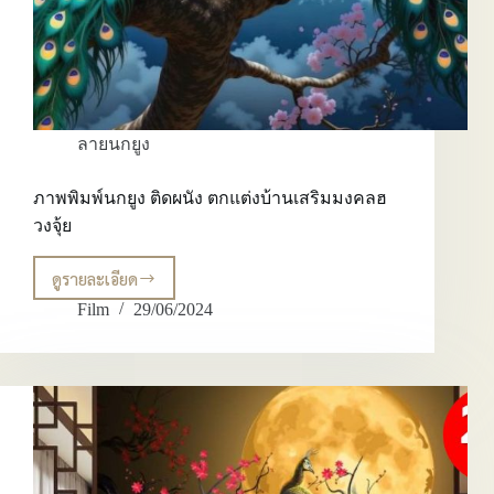
ลายนกยูง
ภาพพิมพ์นกยูง ติดผนัง ตกแต่งบ้านเสริมมงคลฮ
วงจุ้ย
ดูรายละเอียด
ภาพ
พิมพ์
Film
29/06/2024
นก
ยูง
ติด
ผนัง
ตกแต่ง
บ้าน
เส
ริม