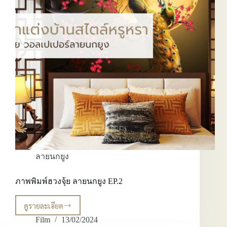
มงคล
ฮ
วง
จุ้ย
ลายนกยูง
ภาพพิมพ์ฮวงจุ้ย ลายนกยูง EP.2
ดูรายละเอียด
ภาพ
พิมพ์
Film
13/02/2024