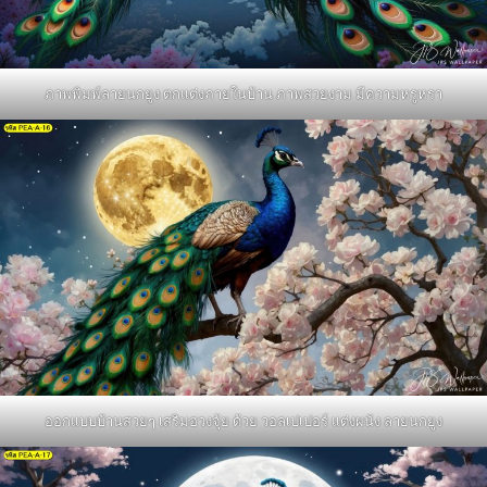
ภาพพิมพ์ลายนกยูง ตกแต่งภายในบ้าน ภาพสวยงาม มีความหรูหรา
ออกแบบบ้านสวยๆ เสริมฮวงจุ้ย ด้วย วอลเปเปอร์ แต่งผนัง ลายนกยูง