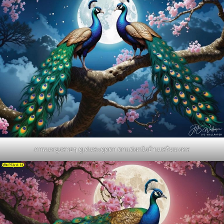
ภาพนกยูงสวยๆ ดูเด่นสะดุดตา ตกแต่งผนังบ้านเสริมมงคล