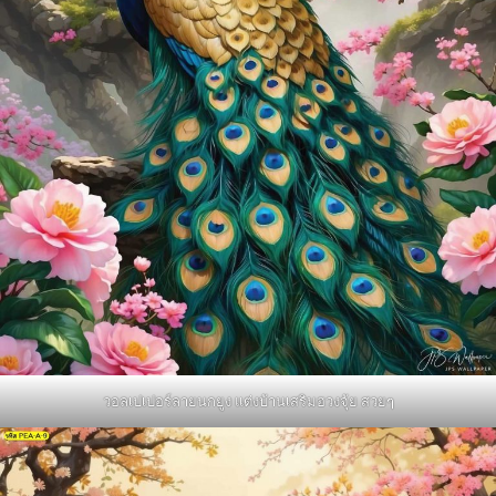
วอลเปเปอร์ลายนกยูง แต่งบ้านเสริมฮวงจุ้ย สวยๆ