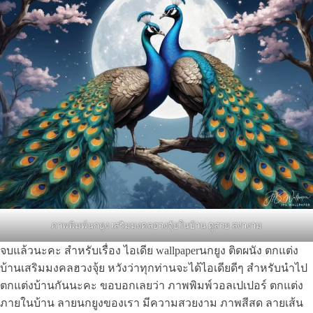
ภาพพิมพ์นกยูง เสริมมงคลฮวงจุ้ยในบ้าน ดูสวย สง่างาม
จบแล้วนะคะ สำหรับเรื่อง ไอเดีย wallpaperนกยูง ติดผนัง ตกแต่ง
บ้านเสริมมงคลฮวงจุ้ย หวังว่าทุกท่านจะได้ไอเดียดีๆ สำหรับนำไป
ตกแต่งบ้านกันนะคะ ขอบอกเลยว่า ภาพพิมพ์วอลเปเปอร์ ตกแต่ง
ภายในบ้าน ลายนกยูงของเรา มีความสวยงาม ภาพสีสด ลายเส้น