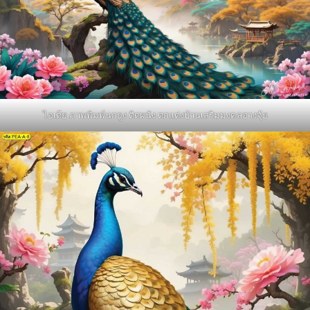
ไอเดีย ภาพพิมพ์นกยูง ติดผนัง ตกแต่งบ้านเสริมมงคลฮวงจุ้ย