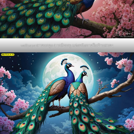
wallpaperลายนกยูง ฉากสีชมพู แต่งผนังภายในบ้านสวยๆ