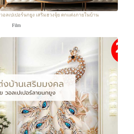
วอลเปเปอร์นกยูง เสริมฮวงจุ้ย ตกแต่งภายในบ้าน
Film