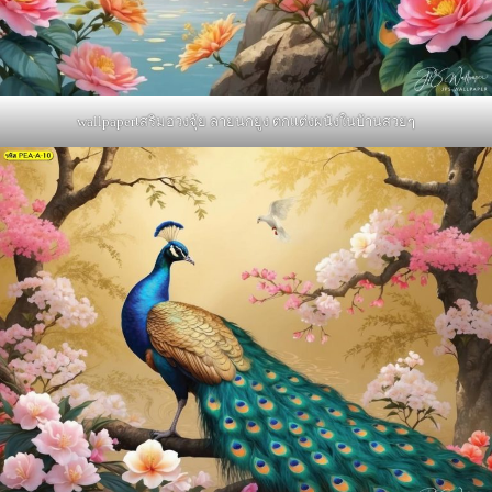
wallpaperเสริมฮวงจุ้ย ลายนกยูง ตกแต่งผนังในบ้านสวยๆ