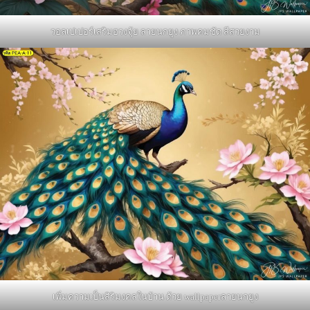
วอลเปเปอร์เสริมฮวงจุ้ย ลายนกยูง ภาพคมชัด สีสวยงาม
เพิ่มความเป็นสิริมงคลในบ้าน ด้วย wallpaperลายนกยูง