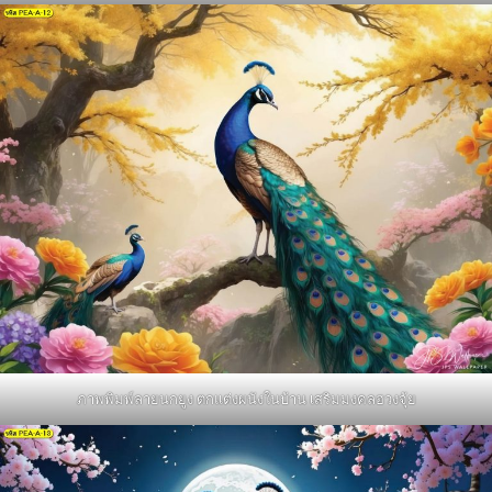
ภาพพิมพ์ลายนกยูง ตกแต่งผนังในบ้าน เสริมมงคลฮวงจุ้ย