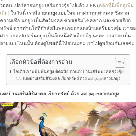
วอลเปเปอร์ลายนกยูง เสริมฮวงจุ้ย ไปแล้ว 2 EP. (
คลิกที่นี่เพื่อดูเพิ่ม
เติม
) ในวันนี้ เรามีลายนกยูงแบบใหม่ มาฝากทุกท่านค่ะ ซึ่งตาม
ความเชื่อ นกยูง เป็นสัตว์มงคล ช่วยเสริมโชคลาภ และช่วยเรียก
ทรัพย์ หากท่านใดที่กำลังมีแพลนจะตกแต่งบ้านเสริมฮวงจุ้ย เราขอ
ฝาก วอลเปเปอร์นกยูง เป็นอีกหนึ่งตัวเลือกดีๆ นะคะ ว่าแต่จะเป็น
ลายแบบไหนนั้น ต้องดูโพสต์นี้ให้จบนะคะ เราไปดูพร้อมกันเลยค่ะ
เลือกหัวข้อที่ต้องการอ่าน
ไอเดีย ภาพพิมพ์นกยูง ติดผนัง ตกแต่งบ้านเสริมมงคลฮวงจุ้ย
แต่งบ้านเสริมสิริมงคล เรียกทรัพย์ ด้วย wallpaperลายนกยูง
แต่งบ้านเสริมสิริมงคล เรียกทรัพย์ ด้วย wallpaperลายนกยูง