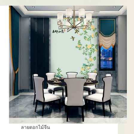
จุ้ย
ลาย
ดอกไม้
จีน
EP.3
ลายดอกไม้จีน