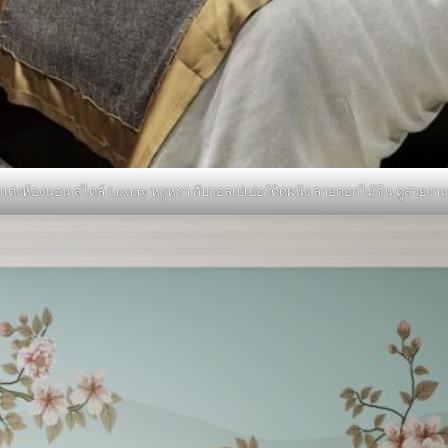
แต่งห้องนอน สไตล์ Luxury หรูหรา กับวอลเปเปอร์ติดผนัง ลายดอกไม้จีน ดูสวยงา