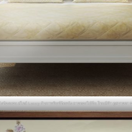
นังห้องนอน สไตล์ Luxury กับภาพพิมพ์ติดผนัง ลายดอกไม้จีน โทนสีฟ้า ดูสบายต