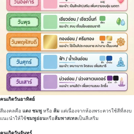
คนเกิดวันอาทิตย์
สีมงคลคือ
แดง
ชมพู
หรือ
ส้ม
แต่เนื่องจากห้องพระควรใช้สีที่สงบ
แนะนำให้ใช้
ชมพูอ่อน
หรือ
ส้มพาสเทล
เป็นสีเสริม
คนเกิดวันจันทร์