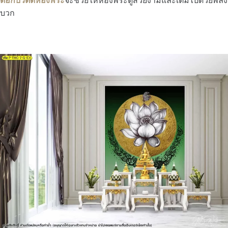
ดอกบัวติดห้องพระ
จะช่วยให้ห้องพระดูสวยงามและเต็มไปด้วยพลัง
บวก