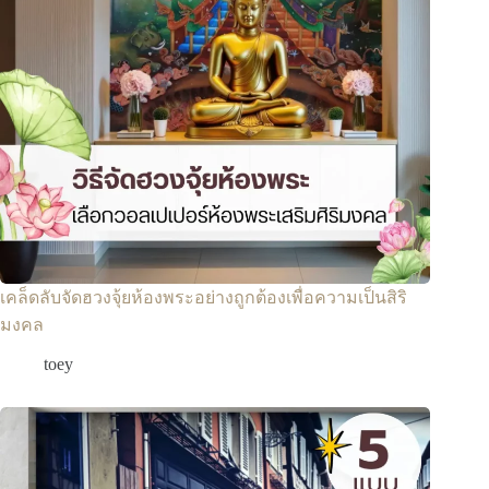
เคล็ดลับจัดฮวงจุ้ยห้องพระอย่างถูกต้องเพื่อความเป็นสิริ
มงคล
toey