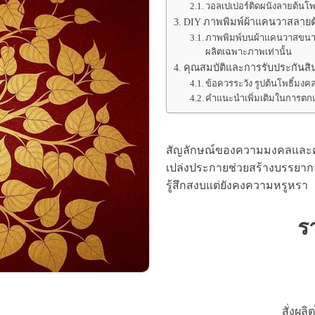
วอลเปเปอร์ติดผนังลายต้นโพธ
DIY ภาพพิมพ์ผ้าแคนวาสลายต้นโ
ภาพพิมพ์บนผ้าแคนวาสขนาด
ผลิตเฉพาะภาพเท่านั้น
คุณสมบัติและการรับประกันสิน
ข้อควรระวัง รูปต้นโพธิ์มงค
คำแนะนำเพิ่มเติมในการตกแ
สัญลักษณ์ของความมงคลและความ
เปล่งประกายช่วยสร้างบรรยากาศ
รู้สึกสงบแต่ยังคงความหรูหรา
ร
สั่งผล