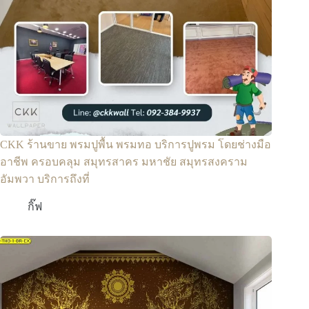
CKK ร้านขาย พรมปูพื้น พรมทอ บริการปูพรม โดยช่างมือ
อาชีพ ครอบคลุม สมุทรสาคร มหาชัย สมุทรสงคราม
อัมพวา บริการถึงที่
กิ๊ฟ