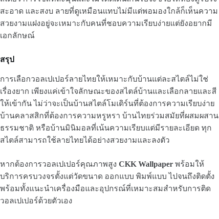
สะอาด และสงบ ลายที่ดูเหมือนแทบไม่มีแต่พอมองใกล้ก็เห็นความ
สวยงามแฝงอยู่จะเหมาะกับคนที่ชอบความเรียบง่ายแต่ยังอยากมี
เอกลักษณ์
สรุป
การเลือกวอลเปเปอร์ลายไทยให้เหมาะกับบ้านแต่ละสไตล์ไม่ใช่
เรื่องยาก เพียงแค่เข้าใจลักษณะของสไตล์บ้านและเลือกลายและสี
ให้เข้ากัน ไม่ว่าจะเป็นบ้านสไตล์โมเดิร์นที่ต้องการความเรียบง่าย
บ้านคลาสสิกที่ต้องการความหรูหรา บ้านไทยร่วมสมัยที่ผสมผสาน
ธรรมชาติ หรือบ้านมินิมอลที่เน้นความเรียบแต่มีรายละเอียด ทุก
สไตล์สามารถใช้ลายไทยได้อย่างสวยงามและลงตัว
หากต้องการวอลเปเปอร์คุณภาพสูง
CKK Wallpaper
พร้อมให้
บริการครบวงจรตั้งแต่วัดขนาด ออกแบบ พิมพ์แบบ ไปจนถึงติดตั้ง
พร้อมทั้งแนะนำเครื่องมือและอุปกรณ์ที่เหมาะสมสำหรับการติด
วอลเปเปอร์ด้วยตัวเอง