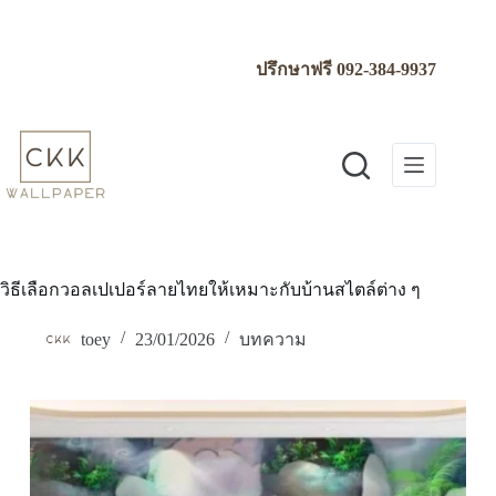
Skip
to
content
ปรึกษาฟรี
092-384-9937
วิธีเลือกวอลเปเปอร์ลายไทยให้เหมาะกับบ้านสไตล์ต่าง ๆ
toey
23/01/2026
บทความ