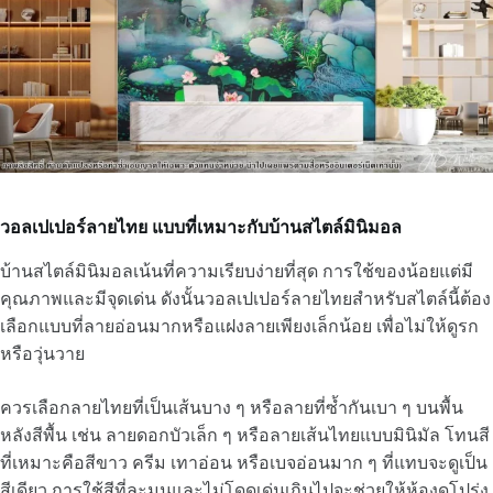
วอลเปเปอร์ลายไทย แบบที่เหมาะกับบ้านสไตล์มินิมอล
บ้านสไตล์มินิมอลเน้นที่ความเรียบง่ายที่สุด การใช้ของน้อยแต่มี
คุณภาพและมีจุดเด่น ดังนั้นวอลเปเปอร์ลายไทยสำหรับสไตล์นี้ต้อง
เลือกแบบที่ลายอ่อนมากหรือแฝงลายเพียงเล็กน้อย เพื่อไม่ให้ดูรก
หรือวุ่นวาย
ควรเลือกลายไทยที่เป็นเส้นบาง ๆ หรือลายที่ซ้ำกันเบา ๆ บนพื้น
หลังสีพื้น เช่น ลายดอกบัวเล็ก ๆ หรือลายเส้นไทยแบบมินิมัล โทนสี
ที่เหมาะคือสีขาว ครีม เทาอ่อน หรือเบจอ่อนมาก ๆ ที่แทบจะดูเป็น
สีเดียว การใช้สีที่ละมุนและไม่โดดเด่นเกินไปจะช่วยให้ห้องดูโปร่ง