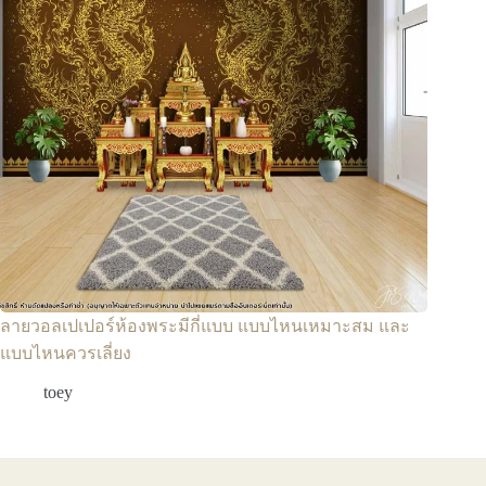
ลายวอลเปเปอร์ห้องพระมีกี่แบบ แบบไหนเหมาะสม และ
แบบไหนควรเลี่ยง
toey