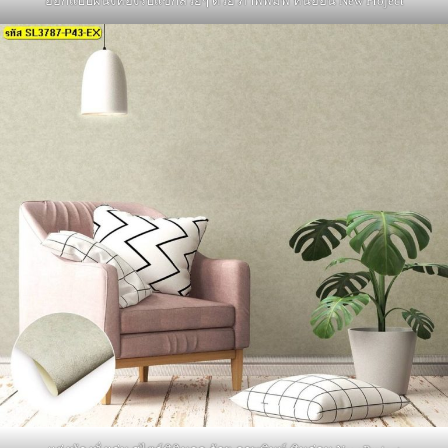
ออกแบบผนังห้องรับแขกสวยๆ ด้วย ภาพพิมพ์ หินอ่อน New Project