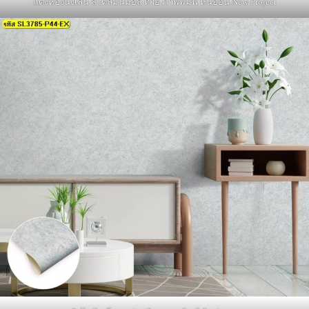
แต่งห้องนั่งเล่น สไตล์มินิมอล ด้วย ภาพพิมพ์ หินอ่อน New Project