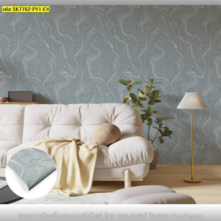
ออกแบบห้องนั่งเล่นแบบมีสไตล์ ด้วย วอลเปเปอร์ หินอ่อน New Project