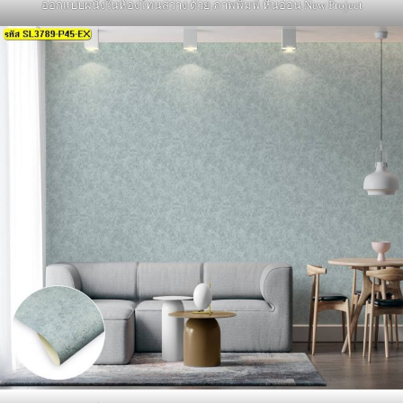
ออกแบบผนังในห้องโทนสว่าง ด้วย ภาพพิมพ์ หินอ่อน New Project