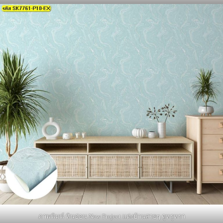
ภาพพิมพ์ หินอ่อน New Project แต่งบ้านสวยๆ ดูหรูหรา