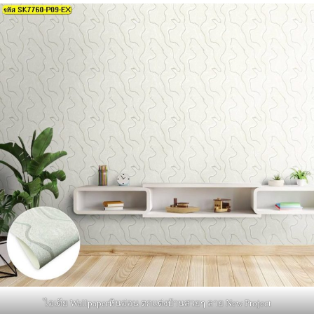
ไอเดีย Wallpaperหินอ่อน ตกแต่งบ้านสวยๆ ลาย New Project