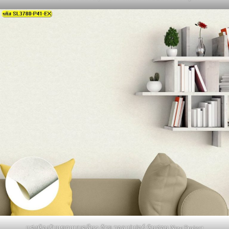
แต่งห้องรับแขกแบบคลีนๆ ด้วย วอลเปเปอร์ หินอ่อน New Project