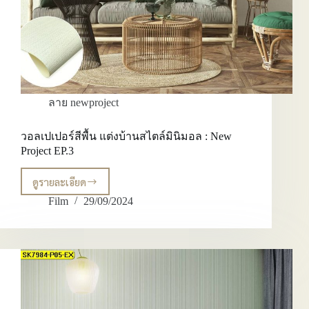
ลาย newproject
วอลเปเปอร์สีพื้น แต่งบ้านสไตล์มินิมอล : New
Project EP.3
ดูรายละเอียด
วอลเปเปอร์
สี
Film
29/09/2024
พื้น
แต่ง
บ้าน
สไตล์
มิ
นิ
มอล :
New