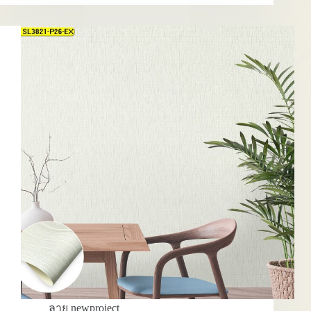
บ้าน
สวยๆ
:
New
Project
EP.5
ลาย newproject