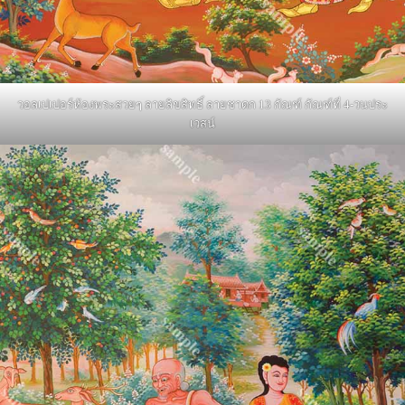
วอลเปเปอร์ห้องพระสวยๆ ลายลิขสิทธิ์ ลายชาดก 13 กัณฑ์ กัณฑ์ที่ 4-วนประ
เวสน์