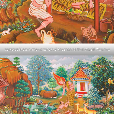
วอลเปเปอร์ห้องพระสวยๆ ลายลิขสิทธิ์ ลายชาดก 13 กัณฑ์ กัณฑ์ที่ 7-มหาพน