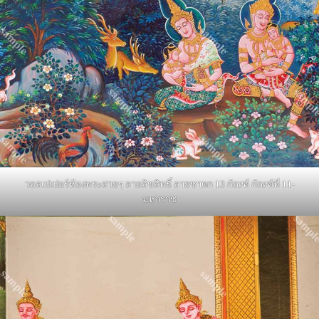
วอลเปเปอร์ห้องพระสวยๆ ลายลิขสิทธิ์ ลายชาดก 13 กัณฑ์ กัณฑ์ที่ 11-
มหาราช