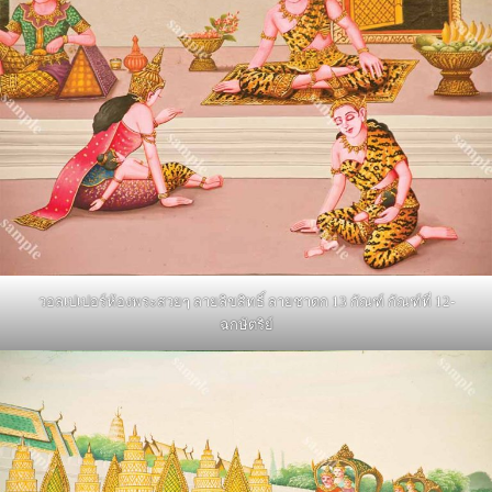
วอลเปเปอร์ห้องพระสวยๆ ลายลิขสิทธิ์ ลายชาดก 13 กัณฑ์ กัณฑ์ที่ 12-
ฉกษัตริย์