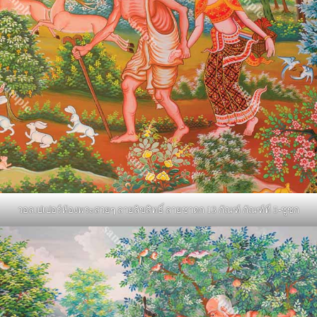
วอลเปเปอร์ห้องพระสวยๆ ลายลิขสิทธิ์ ลายชาดก 13 กัณฑ์ กัณฑ์ที่ 5-ชูชก