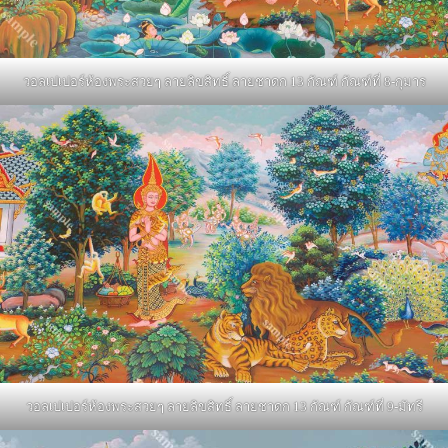
วอลเปเปอร์ห้องพระสวยๆ ลายลิขสิทธิ์ ลายชาดก 13 กัณฑ์ กัณฑ์ที่ 8-กุมาร
วอลเปเปอร์ห้องพระสวยๆ ลายลิขสิทธิ์ ลายชาดก 13 กัณฑ์ กัณฑ์ที่ 9-มัทรี