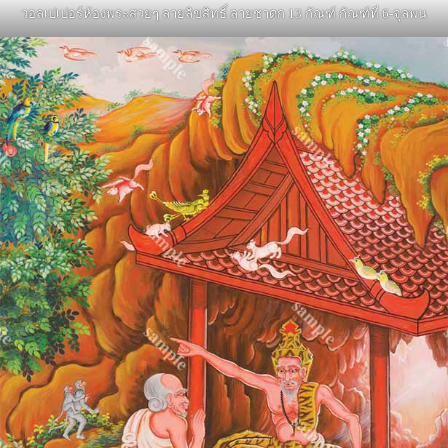
วอลเปเปอร์ห้องพระสวยๆ ลายลิขสิทธิ์ ลายชาดก 13 กัณฑ์ กัณฑ์ที่ 6-จุลพน