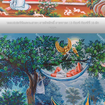
วอลเปเปอร์ห้องพระสวยๆ ลายลิขสิทธิ์ ลายชาดก 13 กัณฑ์ กัณฑ์ที่ 10-สัก
บรรพ