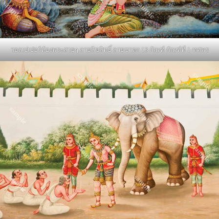
วอลเปเปอร์ห้องพระสวยๆ ลายลิขสิทธิ์ ลายชาดก 13 กัณฑ์ กัณฑ์ที่ 1-ทศพร