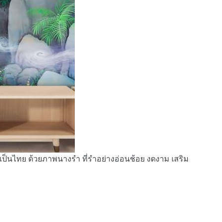
็นไทย ด้วยภาพนางรำ ที่รำอย่างอ่อนช้อย งดงาม เสริม