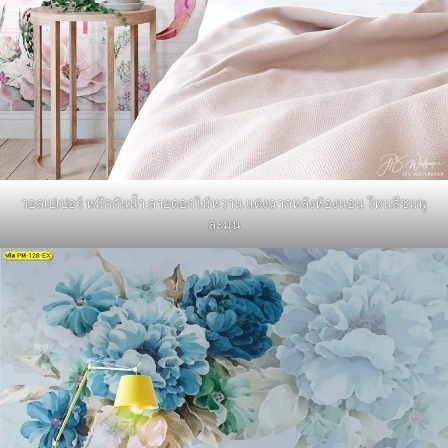
วอลเปเปอร์ หมึกกันน้ำ ลายดอกไม้หวาน แต่งฉากหลังห้องนอน โทนสีชมพู
ละมุน