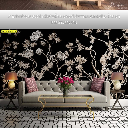
ภาพพิมพ์วอลเปเปอร์ หมึกกันน้ำ ลายดอกไม้หวาน แต่งผนังห้องน้ำสวยๆ
ลวดลายสวยงาม