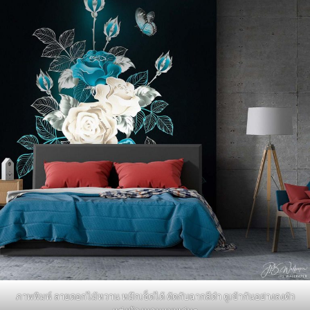
ภาพพิมพ์ ลายดอกไม้หวาน หมึกเช็ดได้ ตัดกับฉากสีดำ ดูเข้ากันอย่างลงตัว