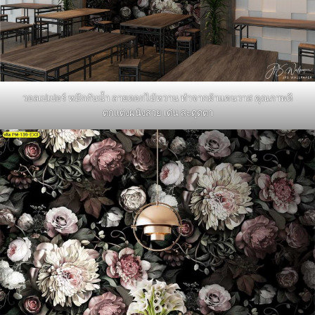
วอลเปเปอร์ หมึกกันน้ำ ลายดอกไม้หวาน ทำจากผ้าแคนวาส คุณภาพดี
ตกแต่งผนังสวย เด่น สะดุดตา