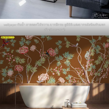
wallpaper กันน้ำ ลายดอกไม้หวาน ฉากสีกรม ดูมีมิติ แต่งฉากหลังห้องรับแขก
สไตล์ธรรมชาติ