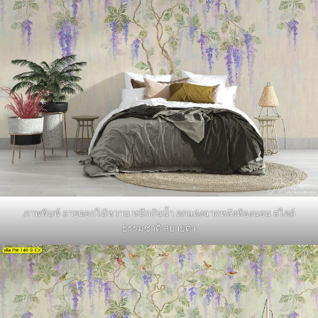
ภาพพิมพ์ ลายดอกไม้หวาน หมึกกันน้ำ ตกแต่งฉากหลังห้องนอน สไตล์
ธรรมชาติ สบายตา