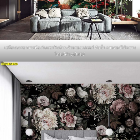
เปลี่ยนบรรยากาศห้องรับแขกในบ้าน ด้วยวอลเปเปอร์ กันน้ำ ลายดอกไม้หวาน
โทนสีดำ ดูมีเสน่ห์