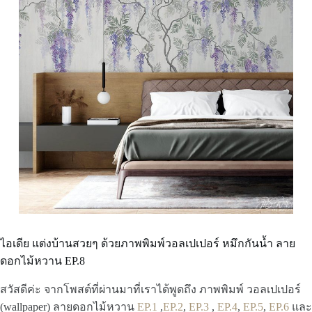
ไอเดีย แต่งบ้านสวยๆ ด้วยภาพพิมพ์วอลเปเปอร์ หมึกกันน้ำ ลาย
ดอกไม้หวาน EP.8
สวัสดีค่ะ จากโพสต์ที่ผ่านมาที่เราได้พูดถึง ภาพพิมพ์ วอลเปเปอร์
(wallpaper) ลายดอกไม้หวาน
EP.1
,
EP.2
,
EP.3
,
EP.4
,
EP.5
,
EP.6
และ