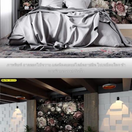
ภาพพิมพ์ ลายดอกไม้หวาน แต่งห้องนอนสไตล์คลาสสิค ไม่เหมือนใคร ทำ
จากผ้าแคนวาส กันน้ำ