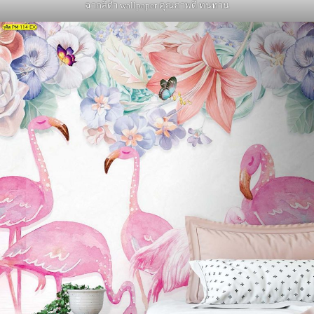
ฉากสีดำ wallpaper คุณภาพดี ทนทาน