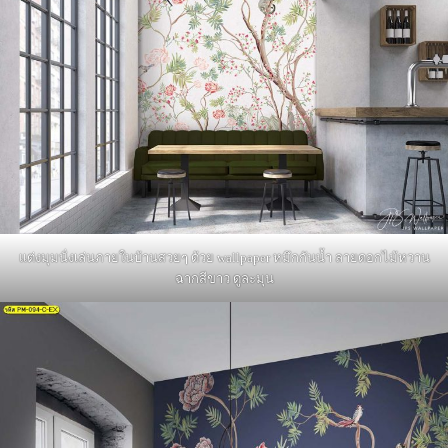
แต่งมุมนั่งเล่นภายในบ้านสวยๆ ด้วย wallpaper หมึกกันน้ำ ลายดอกไม้หวาน
ฉากสีขาว ดูละมุน