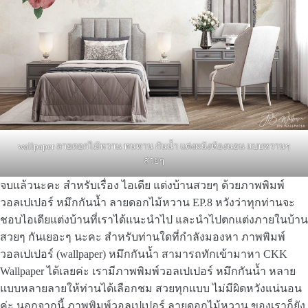
wallpaper ลายดอกไม้หวาน ทนทาน กันน้ำ แต่งผนังห้องนอน แบบหวานๆ
สวยๆ
จบแล้วนะคะ สำหรับเรื่อง ไอเดีย แต่งบ้านสวยๆ ด้วยภาพพิมพ์
วอลเปเปอร์ หมึกกันน้ำ ลายดอกไม้หวาน EP.8 หวังว่าทุกท่านจะ
ชอบไอเดียแต่งบ้านที่เราได้แนะนำไป และนำไปตกแต่งภายในบ้าน
สวยๆ กันเยอะๆ นะคะ สำหรับท่านใดที่กำลังมองหา ภาพพิมพ์
วอลเปเปอร์ (wallpaper) หมึกกันน้ำ สามารถทักเข้ามาหา CKK
Wallpaper ได้เลยค่ะ เรามีภาพพิมพ์วอลเปเปอร์ หมึกกันน้ำ หลาย
แบบหลายลายให้ท่านได้เลือกชม สวยทุกแบบ ไม่มีผิดหวังแน่นอน
ค่ะ นอกจากนี้ ภาพพิมพ์วอลเปเปอร์ ลายดอกไม้หวาน ของเราก็ยัง