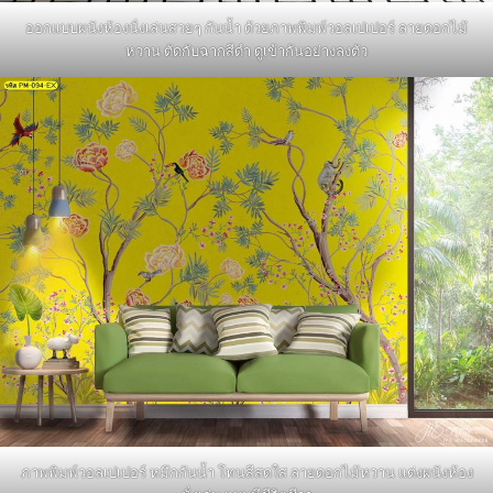
ออกแบบผนังห้องนั่งเล่นสวยๆ กันน้ำ ด้วยภาพพิมพ์วอลเปเปอร์ ลายดอกไม้
หวาน ตัดกับฉากสีดำ ดูเข้ากันอย่างลงตัว
ภาพพิมพ์วอลเปเปอร์ หมึกกันน้ำ โทนสีสดใส ลายดอกไม้หวาน แต่งผนังห้อง