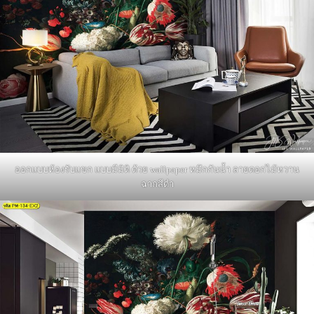
ออกแบบห้องรับแขก แบบมีมิติ ด้วย wallpaper หมึกกันน้ำ ลายดอกไม้หวาน
ฉากสีดำ