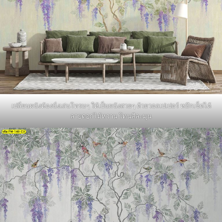
เปลี่ยนผนังห้องนั่งเล่นโทรมๆ ให้เป็นผนังสวยๆ ด้วยวอลเปเปอร์ หมึกเช็ดได้
ลายดอกไม้หวาน โทนสีละมุน