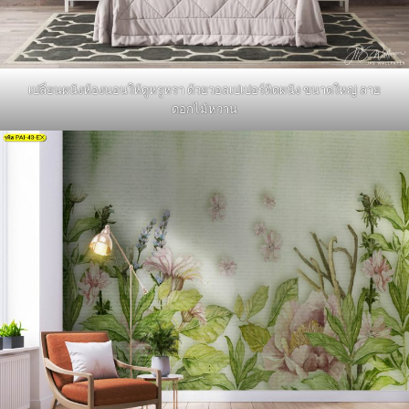
เปลี่ยนผนังห้องนอนให้ดูหรูหรา ด้วยวอลเปเปอร์ติดผนัง ขนาดใหญ่ ลาย
ดอกไม้หวาน