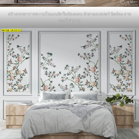
สร้างบรรยากาศความโรแมนติกในห้องนอน ด้วยวอลเปเปอร์ ติดห้อง ลาย
ดอกไม้หวาน