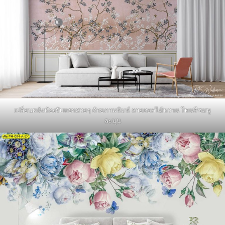
เปลี่ยนผนังห้องรับแขกสวยๆ ด้วยภาพพิมพ์ ลายดอกไม้หวาน โทนสีชมพู
ละมุน