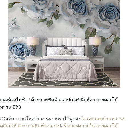
แต่งห้องไม่ซ้ำ ! ด้วยภาพพิมพ์วอลเปเปอร์ ติดห้อง ลายดอกไม้
หวาน EP.3
สวัสดีค่ะ จากโพสต์ที่ผ่านมาที่เราได้พูดถึง
ไอเดีย แต่งบ้านหวานๆ
ดูมีเสน่ห์ ด้วยภาพพิมพ์วอลเปเปอร์ ตกแต่งภายใน ลายดอกไม้