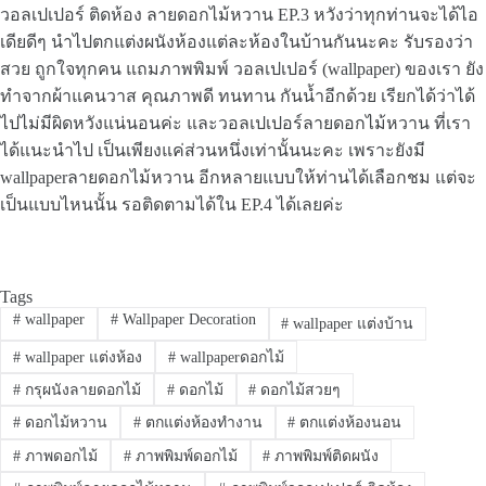
วอลเปเปอร์ ติดห้อง ลายดอกไม้หวาน EP.3 หวังว่าทุกท่านจะได้ไอ
เดียดีๆ นำไปตกแต่งผนังห้องแต่ละห้องในบ้านกันนะคะ รับรองว่า
สวย ถูกใจทุกคน แถมภาพพิมพ์ วอลเปเปอร์ (wallpaper) ของเรา ยัง
ทำจากผ้าแคนวาส คุณภาพดี ทนทาน กันน้ำอีกด้วย เรียกได้ว่าได้
ไปไม่มีผิดหวังแน่นอนค่ะ และวอลเปเปอร์ลายดอกไม้หวาน ที่เรา
ได้แนะนำไป เป็นเพียงแค่ส่วนหนึ่งเท่านั้นนะคะ เพราะยังมี
wallpaperลายดอกไม้หวาน อีกหลายแบบให้ท่านได้เลือกชม แต่จะ
เป็นแบบไหนนั้น รอติดตามได้ใน EP.4 ได้เลยค่ะ
Tags
#
wallpaper
#
Wallpaper Decoration
#
wallpaper แต่งบ้าน
#
wallpaper แต่งห้อง
#
wallpaperดอกไม้
#
กรุผนังลายดอกไม้
#
ดอกไม้
#
ดอกไม้สวยๆ
#
ดอกไม้หวาน
#
ตกแต่งห้องทำงาน
#
ตกแต่งห้องนอน
#
ภาพดอกไม้
#
ภาพพิมพ์ดอกไม้
#
ภาพพิมพ์ติดผนัง