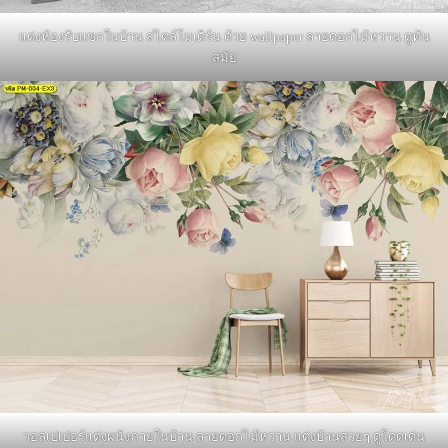
แต่งห้องรับแขกในบ้าน สไตล์โมเดิร์น ด้วย wallpaper ลายดอกไม้หวาน ดูทัน
สมัย
วอลเปเปอร์แต่งผนังภายในบ้าน ลายดอกไม้หวาน แต่งบ้านสวยๆ ดูโดดเด่น