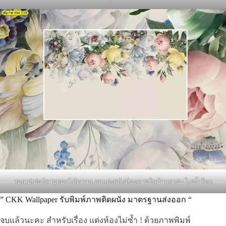
วอลเปเปอร์ลายดอกไม้หวาน ตกแต่งผนังห้องภายในบ้านสวยๆ ไม่ซ้ำใคร
” CKK Wallpaper รับพิมพ์ภาพติดผนัง มาตรฐานส่งออก “
จบแล้วนะคะ สำหรับเรื่อง แต่งห้องไม่ซ้ำ ! ด้วยภาพพิมพ์