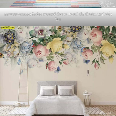
ออกแบบ wallpaper ติดห้อง ลายดอกไม้หวาน แต่งผนังห้องนั่งเล่นสวยๆ ไ่ม่ซ้ำ
ใคร