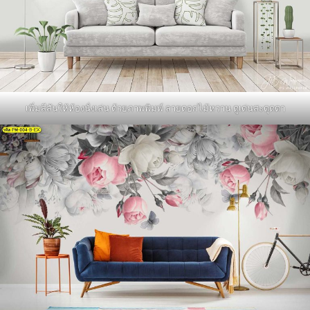
เพิ่มสีสันให้ห้องนั่งเล่น ด้วยภาพพิมพ์ ลายดอกไม้หวาน ดูเด่นสะดุดตา