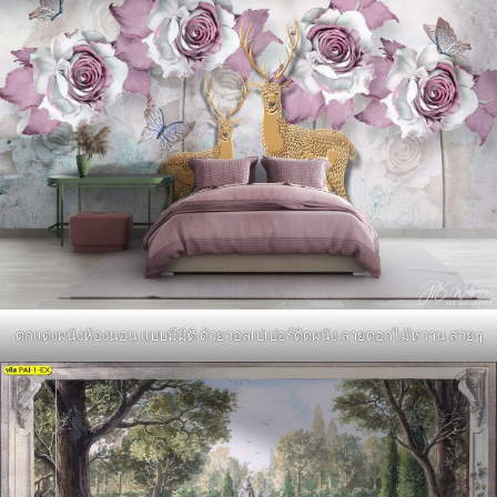
ตกแต่งผนังห้องนอน แบบมีมิติ ด้วยวอลเปเปอร์ติดผนัง ลายดอกไม้หวาน สวยๆ