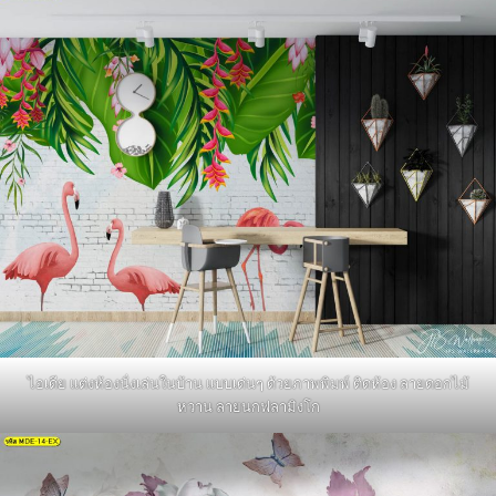
ไอเดีย แต่งห้องนั่งเล่นในบ้าน แบบเด่นๆ ด้วยภาพพิมพ์ ติดห้อง ลายดอกไม้
หวาน ลายนกฟลามิงโก