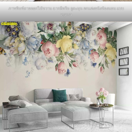
ภาพพิมพ์ลายดอกไม้หวาน ฉากสีครีม ดูละมุน ตกแต่งผนังห้องนอน แบบ
หรูหรา