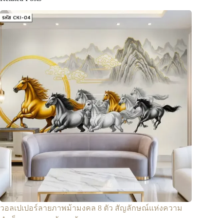
วอลเปเปอร์ลายภาพม้ามงคล 8 ตัว สัญลักษณ์แห่งความ