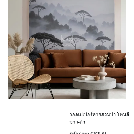
วอลเปเปอร์ลายสวนป่า โทนสี
ขาว-ดำ
รหัสภาพ: CKF-01