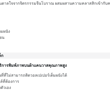
งบันดาลใจจากจิตรกรรมจีนโบราณ ผสมผสานความคลาสสิกเข้ากับคว
็มผนัง
ียน
ง
็ก
ามีบริการพิมพ์ภาพบนผ้าแคนวาสคุณภาพสูง
นที่ที่ไม่สามารถติดวอลเปเปอร์เต็มผนังได้
์ที่ต้องการ
ยตัวเอง