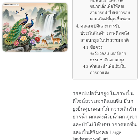
พิมพ์บนผ้าแคนวาส
ขนาดเล็กเพื่อให้คุณ
สามารถนำไปเข้ากรอบ
ตามสไตล์ที่คุณชื่นชอบ
คุณสมบัติและการรับ
ประกันสินค้า ภาพติดผนัง
ลายนกยูงในป่าธรรมชาติ
ข้อควร
ระวัง วอลเปเปอร์ลาย
ธรรมชาติและนกยูง
คำแนะนำเพิ่มเติมใน
การตกแต่ง
วอลเปเปอร์นกยูง ในภาพเป็น
ดีไซน์ธรรมชาติแบบจีน มีนก
ยูงยืนคู่บนดอกไม้ กวางเดินริม
ธารน้ำ ตกแต่งด้วยน้ำตก ภูเขา
และป่าไผ่ ให้บรรยากาศสดชื่น
และเป็นสิริมงคล Large
landscape wall art