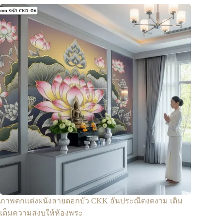
ภาพตกแต่งผนังลายดอกบัว CKK อันประณีตงดงาม เติม
เต็มความสงบให้ห้องพระ