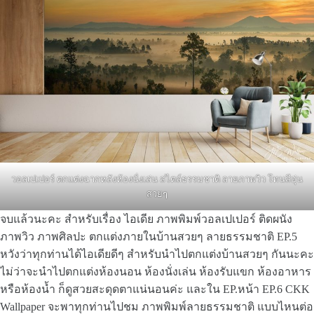
วอลเปเปอร์ ตกแต่งฉากหลังห้องนั่งเล่น สไตล์ธรรมชาติ ลายภาพวิว โทนสีอุ่น
สวยๆ
จบแล้วนะคะ สำหรับเรื่อง ไอเดีย ภาพพิมพ์วอลเปเปอร์ ติดผนัง
ภาพวิว ภาพศิลปะ ตกแต่งภายในบ้านสวยๆ ลายธรรมชาติ EP.5
หวังว่าทุกท่านได้ไอเดียดีๆ สำหรับนำไปตกแต่งบ้านสวยๆ กันนะคะ
ไม่ว่าจะนำไปตกแต่งห้องนอน ห้องนั่งเล่น ห้องรับแขก ห้องอาหาร
หรือห้องน้ำ ก็ดูสวยสะดุดตาแน่นอนค่ะ และใน EP.หน้า EP.6 CKK
Wallpaper จะพาทุกท่านไปชม ภาพพิมพ์ลายธรรมชาติ แบบไหนต่อ