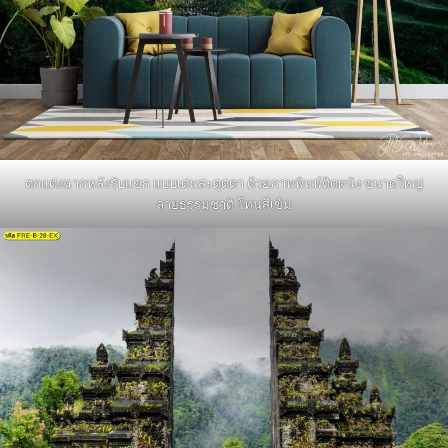
ตกแต่งฉากหลังรับแขก แบบเด่นสะดุดตา ด้วยภาพพิมพ์ติดผนัง ขนาดใหญ่
ลายธรรมชาติ โทนสีเข้ม