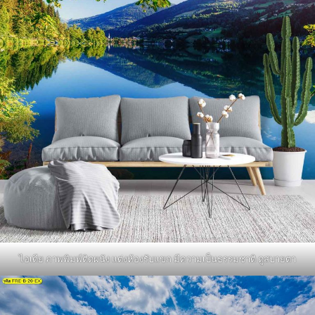
ไอเดีย ภาพพิมพ์ติดผนัง แต่งห้องรับแขก มีความเป็นธรรมชาติ ดูสบายตา