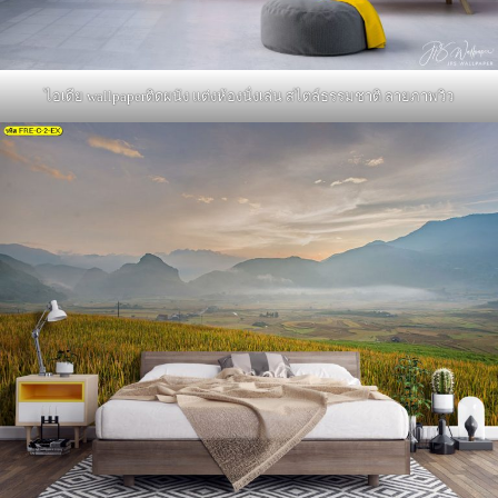
ไอเดีย wallpaperติดผนัง แต่งห้องนั่งเล่น สไตล์ธรรมชาติ ลายภาพวิว