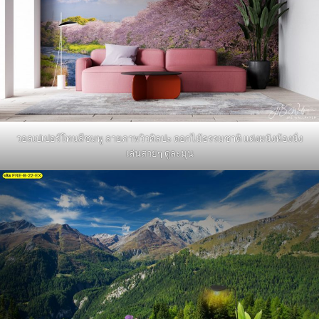
วอลเปเปอร์โทนสีชมพู ลายภาพวิวศิลปะ ดอกไม้ธรรมชาติ แต่งผนังห้องนั่ง
เล่นสวยๆ ดูละมุน