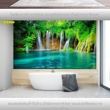
ไอเดีย ภาพวิว ภาพศิลปะ ตกแต่งห้องรับแขก สไตล์ธรรมชาติ สวยๆ
ตกแต่งผนังห้องน้ำในบ้าน สไตล์ธรรมชาติ ด้วย วอลเปเปอร์ติดผนัง ลาย
ธรรมชาติ ลายน้ำตก