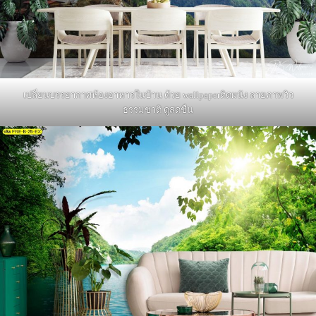
เปลี่ยนบรรยากาศห้องอาหารในบ้าน ด้วย wallpaperติดผนัง ลายภาพวิว
ธรรมชาติ ดูสดชื่น