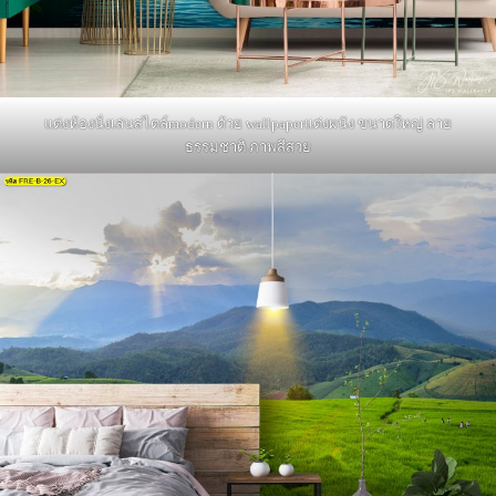
แต่งห้องนั่งเล่นสไตล์modern ด้วย wallpaperแต่งผนัง ขนาดใหญ่ ลาย
ธรรมชาติ ภาพสีสวย