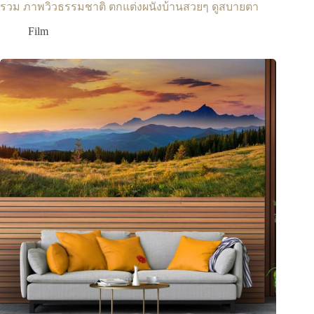
รวม ภาพวิวธรรมชาติ ตกแต่งผนังบ้านสวยๆ ดูสบายตา
Film