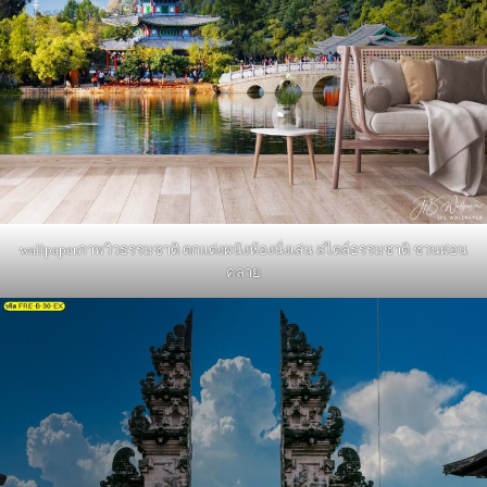
wallpaperภาพวิวธรรมชาติ ตกแต่งผนังห้องนั่งเล่น สไตล์ธรรมชาติ ชวนผ่อน
คลาย