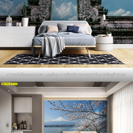
ฉากหลังห้องนอนสวยๆ แต่งด้วย ภาพพิมพ์ลายธรรมชาติ ลายท้องฟ้าสวยๆ