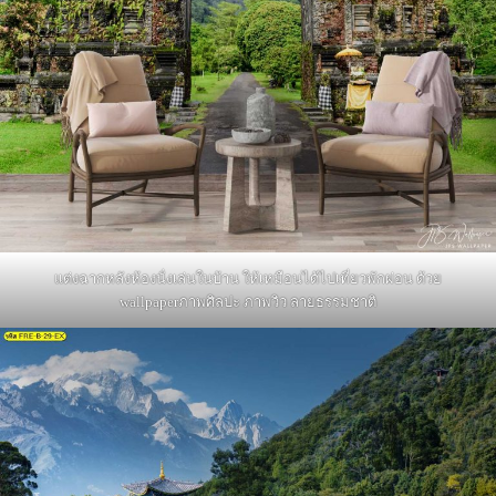
แต่งฉากหลังห้องนั่งเล่นในบ้าน ให้เหมือนได้ไปเที่ยวพักผ่อน ด้วย
wallpaperภาพศิลปะ ภาพวิว ลายธรรมชาติ