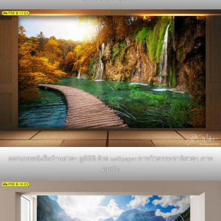
ออกแบบผนังในบ้านสวยๆ ดูมีมิติ ด้วย wallpaper ภาพวิวธรรมชาติสวยๆ ภาพ
คมชัด