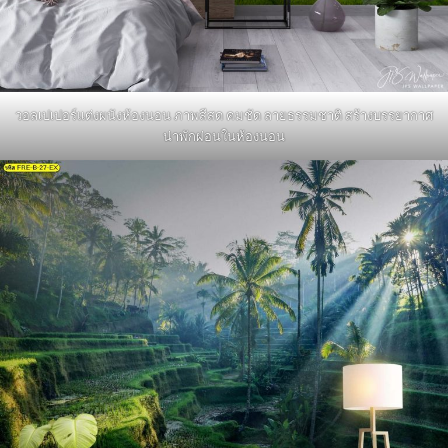
วอลเปเปอร์แต่งผนังห้องนอน ภาพสีสด คมชัด ลายธรรมชาติ สร้างบรรยากาศ
น่าพักผ่อนในห้องนอน