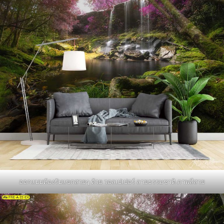
ออกแบบห้องรับแขกสวยๆ ด้วย วอลเปเปอร์ ลายธรรมชาติ ภาพสีสวย