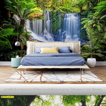
ภาพพิมพ์ ลายธรรมชาติ ติดฉากหลังห้องนอนสวยๆ ได้บรรยากาศน่าพักผ่อน