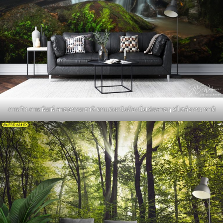
ภาพวิว ภาพพิมพ์ ลายธรรมชาติ ตกแต่งผนังห้องนั่งเล่นสวยๆ สไตล์ธรรมชาติ