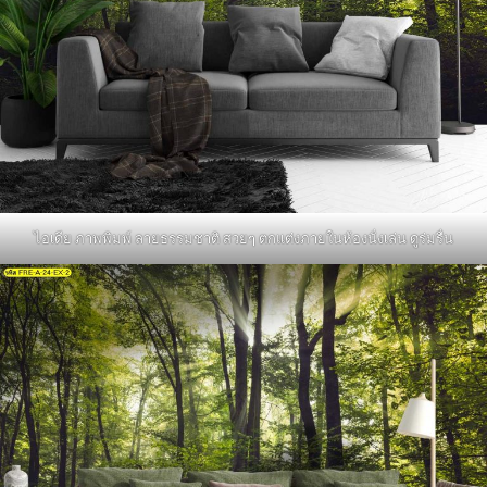
ไอเดีย ภาพพิมพ์ ลายธรรมชาติ สวยๆ ตกแต่งภายในห้องนั่งเล่น ดูร่มรื่น