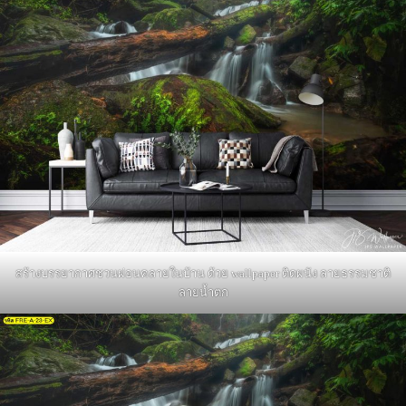
สร้างบรรยากาศชวนผ่อนคลายในบ้าน ด้วย wallpaper ติดผนัง ลายธรรมชาติ
ลายน้ำตก