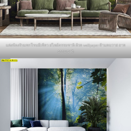
แต่งห้องรับแขกโทนสีเขียว สไตล์ธรรมชาติ ด้วย wallpaper ผ้าแคนวาส ลาย
ธรรมชาติ