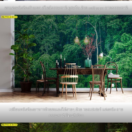
ตกแต่งผนังห้องรับแขก สไตล์ธรรมชาติ ดูร่มรื่น ด้วย wallpaper ลายธรรมชาติ
เปลี่ยนผนังห้องอาหารด้วยตนเองได้ง่ายๆ ด้วย วอลเปเปอร์ แต่งผนัง ลาย
ธรรมชาติ โทนสีเขียว