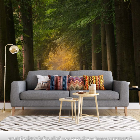
ตกแต่งห้องนั่งเล่นในบ้าน สไตล์ cozy อบอุ่น ด้วย wallpaper ลายธรรมชาติ