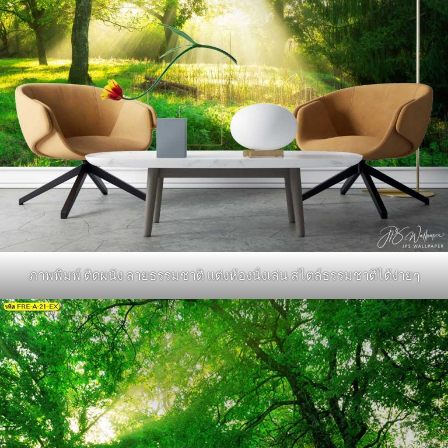
ภาพพิมพ์ ติดผนัง ลายธรรมชาติ แต่งห้องนั่งเล่น สไตล์ธรรมชาติได้ง่ายๆ