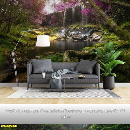
ภาพพิมพ์ ลายธรรมชาติ แต่งผนังห้องรับแขกง่ายๆ เหมือนยกธรรมชาติมาไว้
ในบ้าน