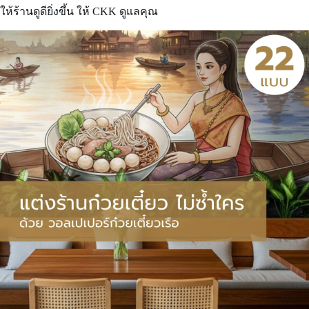
ให้ร้านดูดียิ่งขึ้น ให้ CKK ดูแลคุณ