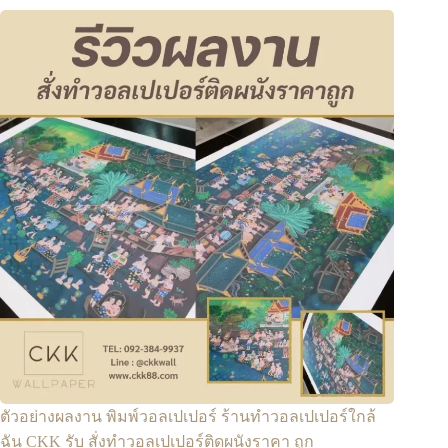
ตัวอย่างผลงาน พิมพ์วอลเปเปอร์ ร้านทําวอลเปเปอร์ใกล้
ฉัน CKK รับ สั่งทําวอลเปเปอร์ติดผนังราคา ถูก