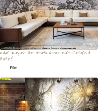
แต่งบ้านหรูหรา ด้วย ภาพพิมพ์ลายสวนป่า สไตล์ยุโรป
ลิขสิทธิ์
Film