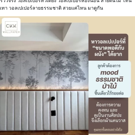
รีวิวจริง วอลเปเปอร์หัวเตียง วอลเปเปอร์ห้องนอน ลายต้นไม้ โทน
เทา วอลเปเปอร์ลายธรรมชาติ สวยแค่ไหน มาดูกัน